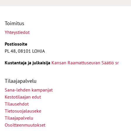
Toimitus
Yhteystiedot
Postiosoite
PL 48, 08101 LOHJA
Kust
antaja ja j
ulkaisija
Kansan Raamattuseuran Säätiö sr
Tilaajapalvelu
Sana-lehden kampanjat
Kestotilaajan edut
Tilausehdot
Tietosuojalauseke
Tilaajapalvelu
Osoitteenmuutokset