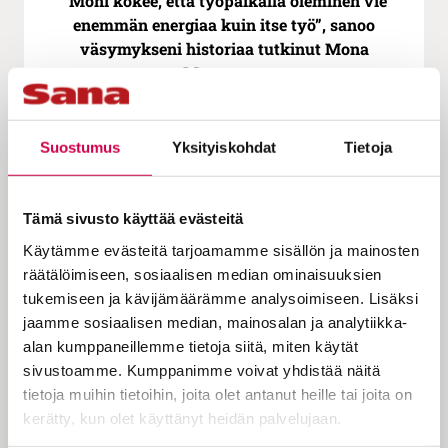
”Moni kokee, että työpaikalla oleminen vie
enemmän energiaa kuin itse työ”, sanoo
väsymykseni historiaa tutkinut Mona
Mannevuo
Suostumus
Yksityiskohdat
Tietoja
Tämä sivusto käyttää evästeitä
Käytämme evästeitä tarjoamamme sisällön ja mainosten
räätälöimiseen, sosiaalisen median ominaisuuksien
tukemiseen ja kävijämäärämme analysoimiseen. Lisäksi
jaamme sosiaalisen median, mainosalan ja analytiikka-
PÄÄKIRJOITUS | 11.11.2025
alan kumppaneillemme tietoja siitä, miten käytät
Pääkirjoitus | Kristilliset hyveet eivät ole
sivustoamme. Kumppanimme voivat yhdistää näitä
vanhentuneita
tietoja muihin tietoihin, joita olet antanut heille tai joita on
kerätty, kun olet käyttänyt heidän palvelujaan.