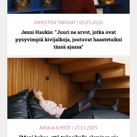
IHMISTEN TARINAT | 03.03.2026
Jenni Haukio: ”Juuri ne arvot, jotka ovat
pysyvimpiä kivijalkoja, joutuvat haastetuiksi
tässä ajassa”
AIKA JA ILMIÖT | 27.11.2025