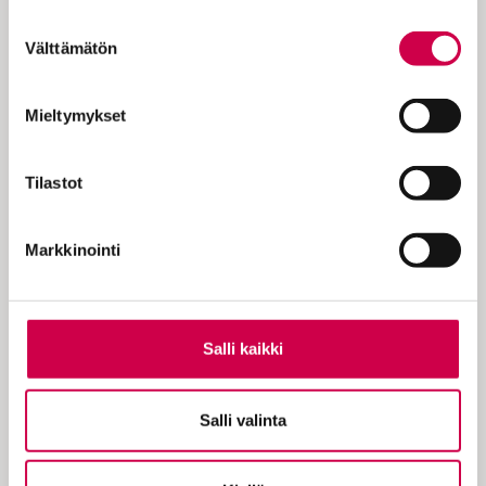
Cookiebot >
Suostumuksen
Välttämätön
valinta
Mieltymykset
Tilastot
AIKA JA ILMIÖT | 10.11.2025
Markkinointi
”Emme tarvitse turvallisia tiloja vaan
turvallisia ihmisiä”, väittää hyve-etiikan
asiantuntija Antti Kylliäinen
Salli kaikki
Salli valinta