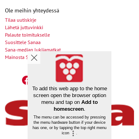
Ole meihin yhteydessä
Tilaa uutiskirje
Lähetä juttuvinkki
Palaute toimitukselle
Suosittele Sanaa
Sana-median lukijamatkat
Mainosta Sana-mediassa
To add this web app to the home
screen open the browser option
menu and tap on
Add to
homescreen
.
The menu can be accessed by pressing
the menu hardware button if your device
has one, or by tapping the top right menu
Ihmisyydestä, uskosta ja yhteiskunnasta
icon
.