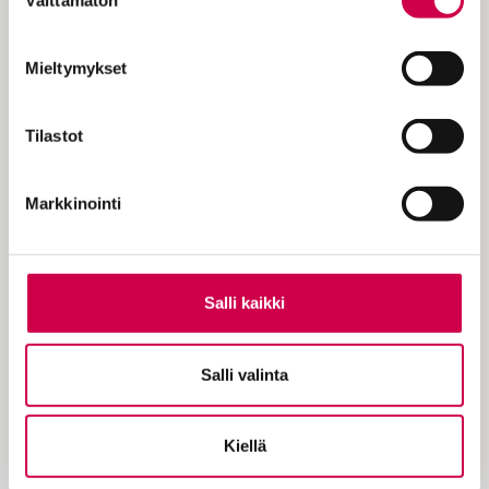
Välttämätön
valinta
Mieltymykset
Tilastot
SANA AVAUTUU | 11.05.2026
Kuula | Virittikö Jumala ihmisen ansan
Markkinointi
Paratiisissa?
Salli kaikki
Salli valinta
Kiellä