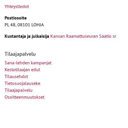
Yhteystiedot
Postiosoite
PL 48, 08101 LOHJA
Kust
antaja ja j
ulkaisija
Kansan Raamattuseuran Säätiö sr
Tilaajapalvelu
Sana-lehden kampanjat
Kestotilaajan edut
Tilausehdot
Tietosuojalauseke
Tilaajapalvelu
Osoitteenmuutokset