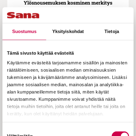
Ylösnousemuksen kosminen merkitys
Suostumus
Yksityiskohdat
Tietoja
Tämä sivusto käyttää evästeitä
Käytämme evästeitä tarjoamamme sisällön ja mainosten
räätälöimiseen, sosiaalisen median ominaisuuksien
tukemiseen ja kävijämäärämme analysoimiseen. Lisäksi
SANA AVAUTUU | 13.05.2026
jaamme sosiaalisen median, mainosalan ja analytiikka-
alan kumppaneillemme tietoja siitä, miten käytät
Raamatullisen apokalyptiikan vaikutuksia, osa
sivustoamme. Kumppanimme voivat yhdistää näitä
4/4 | Historian oikealla puolella
tietoja muihin tietoihin, joita olet antanut heille tai joita on
kerätty, kun olet käyttänyt heidän palvelujaan.
Cookiebot >
Suostumuksen