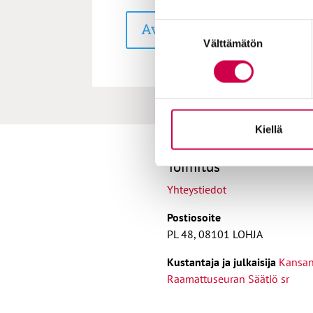
Avaa jaksot
Suostumuksen
Välttämätön
valinta
Kiellä
Toimitus
Yhteystiedot
Postiosoite
PL 48, 08101 LOHJA
Kust
antaja ja j
ulkaisija
Kansa
Raamattuseuran Säätiö sr