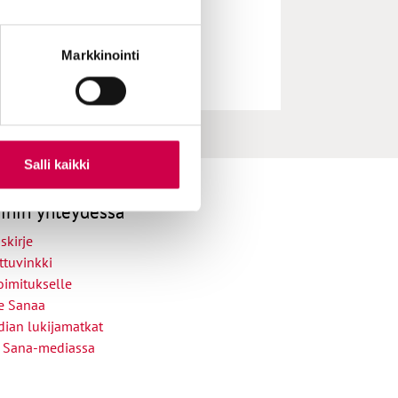
Markkinointi
Salli kaikki
ihin yhteydessä
skirje
ttuvinkki
oimitukselle
le Sanaa
ian lukijamatkat
 Sana-mediassa