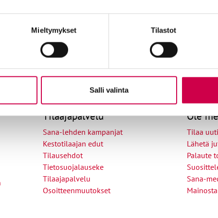
keskustelee heidän kanssaan.
Mieltymykset
Tilastot
Avaa jaksot
Salli valinta
Tilaajapalvelu
Ole me
Sana-lehden kampanjat
Tilaa uuti
Kestotilaajan edut
Lähetä ju
Tilausehdot
Palaute t
Tietosuojalauseke
Suositte
Tilaajapalvelu
Sana-med
n
Osoitteenmuutokset
Mainosta