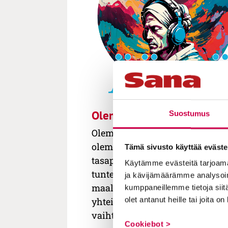
Olemisen ääniä
Suostumus
Olemisen ääniä sukeltaa
olemassaolon syvään päätyyn
Tämä sivusto käyttää eväste
tasapainotellen tunnetun ja
Käytämme evästeitä tarjoama
tuntemattoman, pyhän ja
ja kävijämäärämme analysoim
maallisen sekä yksilön ja
kumppaneillemme tietoja siitä
olet antanut heille tai joita o
yhteiskunnan rajapinnoilla
vaihtelevien vieraiden kanssa.
Cookiebot >