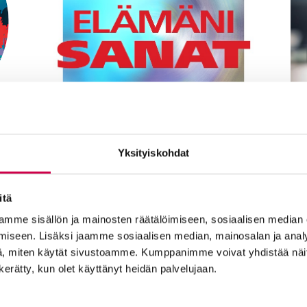
Sa
Elämäni sanat
Yksityiskohdat
Sa
Jokaisella meistä on tärkeitä
mi
sanoja ja mielenkiintoisia
itä
ka
tarinoita. Elämäni sanat -
mme sisällön ja mainosten räätälöimiseen, sosiaalisen median
mu
ohjelmassa haastateltavat saavat
iseen. Lisäksi jaamme sosiaalisen median, mainosalan ja analy
Kl
valita kahdeksan sanaa, joiden
, miten käytät sivustoamme. Kumppanimme voivat yhdistää näitä t
n kerätty, kun olet käyttänyt heidän palvelujaan.
pohjalta Sana-median
päätoimittaja Ilkka Enkenberg