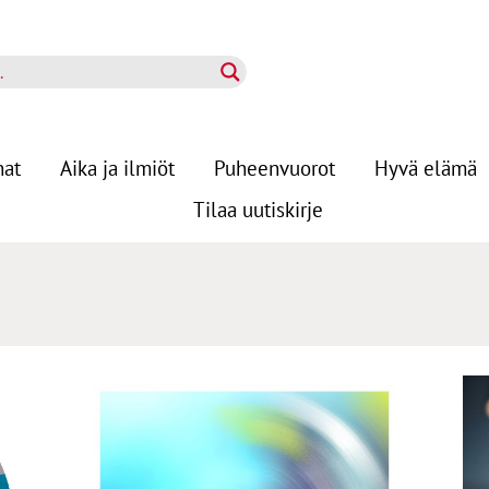
nat
Aika ja ilmiöt
Puheenvuorot
Hyvä elämä
Tilaa uutiskirje