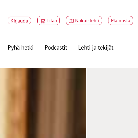
Tilaa
Näköislehti
Mainosta
Kirjaudu
Pyhä hetki
Podcastit
Lehti ja tekijät