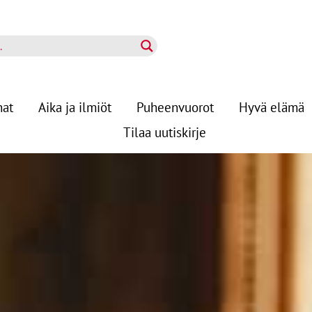
nat
Aika ja ilmiöt
Puheenvuorot
Hyvä elämä
Tilaa uutiskirje