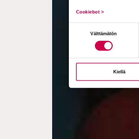
Cookiebot >
Suostumuksen
Välttämätön
valinta
Kiellä