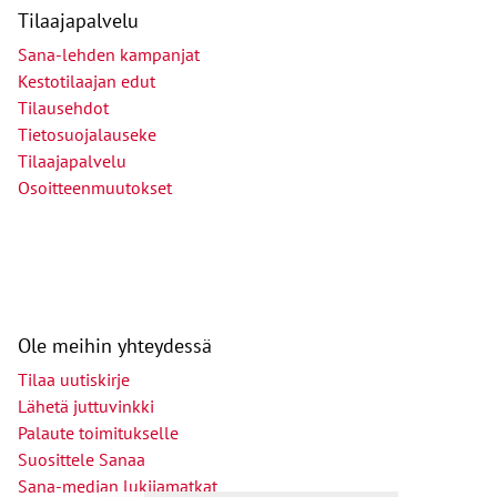
Tilaajapalvelu
Sana-lehden kampanjat
Kestotilaajan edut
Tilausehdot
Tietosuojalauseke
Tilaajapalvelu
Osoitteenmuutokset
Ole meihin yhteydessä
Tilaa uutiskirje
Lähetä juttuvinkki
Palaute toimitukselle
Suosittele Sanaa
Sana-median lukijamatkat