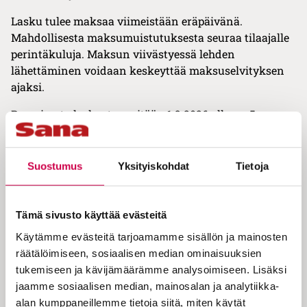
Lasku tulee maksaa viimeistään eräpäivänä.
Mahdollisesta maksumuistutuksesta seuraa tilaajalle
perintäkuluja. Maksun viivästyessä lehden
lähettäminen voidaan keskeyttää maksuselvityksen
ajaksi.
Paperisesta laskusta peritään 1.3.2026 alkaen 5 euron
laskutuslisä kohonneiden kustannusten vuoksi.
Voimme aktivoida sähköpostilaskutuksen sinulle
ilman lisäkustannuksia. Jos haluat siirtyä sähköiseen
Suostumus
Yksityiskohdat
Tietoja
laskutukseen, laitathan meille pyynnön osoitteeseen
tilaukset@sana.fi
. Vaihtoehtoisesti voit tehdä pankkisi
kanssa e-laskusopimuksen, jolloin saat laskut
Tämä sivusto käyttää evästeitä
suoraan verkkopankkiisi. E-laskun voi tilata omasta
Käytämme evästeitä tarjoamamme sisällön ja mainosten
verkkopankista, laskuttaja löytyy nimellä
Kansan
räätälöimiseen, sosiaalisen median ominaisuuksien
Raamattuseuran Säätiö sr
ja asiakasnumero löytyy
tukemiseen ja kävijämäärämme analysoimiseen. Lisäksi
lehden osoitekentästä.
jaamme sosiaalisen median, mainosalan ja analytiikka-
alan kumppaneillemme tietoja siitä, miten käytät
4 Digitaalisten palveluiden ohjeet ja käyttöehdot