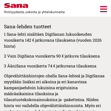
Ihmisyydestä, uskosta ja yhteiskunnasta
Sana-lehden tuotteet
1 Sana-lehti sisältäen DigiSanan lukuoikeuden
vuosikerta 142 € jatkuvana tilauksena (vuoden 2026
hinta)
2 Vain DigiSana vuosikerta 90 € jatkuva tilauksena
3 ÄäniSana vuosikerta 74 € jatkuvana tilauksena
Ohjevähittäishintojen ohella Sana-lehteä ja DigiSanaa
myydään lisäksi eri aikoina ja eri kanavissa
kampanjaehdoin lukuisina eripituisina
määräaikaisina tilauksina ja
tilaustuotekokonaisuuksina ja -paketteina. Niiden
hinta voi vaihdella ohjevähittäishinnoista. Myös eri