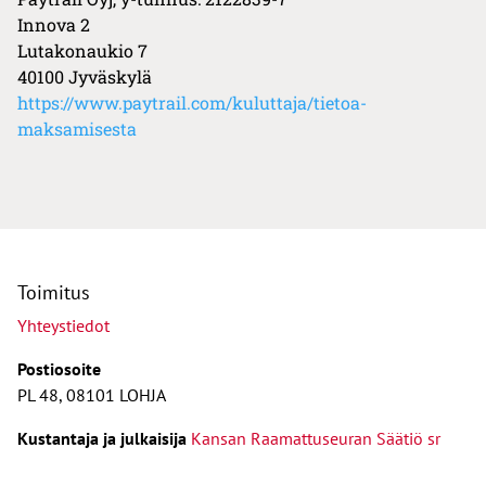
Innova 2
Lutakonaukio 7
40100 Jyväskylä
https://www.paytrail.com/kuluttaja/tietoa-
maksamisesta
Toimitus
Yhteystiedot
Postiosoite
PL 48, 08101 LOHJA
Kust
antaja ja j
ulkaisija
Kansan Raamattuseuran Säätiö sr