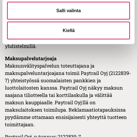
käyttämiseen riittävän hyvät tietoliikenneyhteydet.
Asiakas vastaa itse kaikista laitteisiinsa,
Salli valinta
ohjelmistoihinsa ja yhteyksiinsä liittyvistä
kustannuksista. Sana-media ei voi taata digitaalisten
Kiellä
palveluidemme käytettävyyttä kaikilla laitteilla,
käyttöjärjestelmillä ja selaimilla tai niiden
yhdistelmillä.
Maksupalvelutarjoaja
Maksunvälityspalvelun toteuttajana ja
maksupalveluntarjoajana toimii Paytrail Oyj (2122839-
7) yhteistyössä suomalaisten pankkien ja
luottolaitosten kanssa. Paytrail Oyj näkyy maksun
saajana tiliotteella tai korttilaskulla ja välittää
maksun kauppiaalle. Paytrail Oyj:llä on
maksulaitoksen toimilupa. Reklamaatiotapauksissa
pyydämme ottamaan ensisijaisesti yhteyttä tuotteen
toimittajaan.
Paytrail Oyj, y-tunnus: 2122839-7