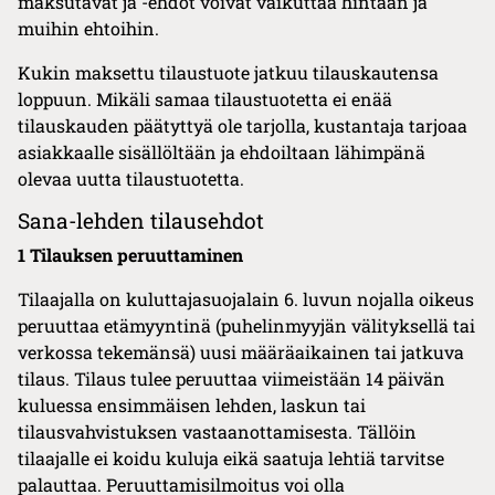
maksutavat ja -ehdot voivat vaikuttaa hintaan ja
muihin ehtoihin.
Kukin maksettu tilaustuote jatkuu tilauskautensa
loppuun. Mikäli samaa tilaustuotetta ei enää
tilauskauden päätyttyä ole tarjolla, kustantaja tarjoaa
asiakkaalle sisällöltään ja ehdoiltaan lähimpänä
olevaa uutta tilaustuotetta.
Sana-lehden tilausehdot
1 Tilauksen peruuttaminen
Tilaajalla on kuluttajasuojalain 6. luvun nojalla oikeus
peruuttaa etämyyntinä (puhelinmyyjän välityksellä tai
verkossa tekemänsä) uusi määräaikainen tai jatkuva
tilaus. Tilaus tulee peruuttaa viimeistään 14 päivän
kuluessa ensimmäisen lehden, laskun tai
tilausvahvistuksen vastaanottamisesta. Tällöin
tilaajalle ei koidu kuluja eikä saatuja lehtiä tarvitse
palauttaa. Peruuttamisilmoitus voi olla