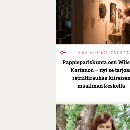
AIKA JA ILMIÖT | 06.08.20
Pappispariskunta osti Wiis
Kartanon – nyt se tarjoa
retriittirauhaa kiireise
maailman keskellä