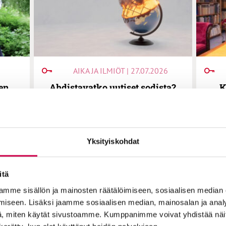
AIKA JA ILMIÖT | 27.07.2026
en
Ahdistavatko uutiset sodista?
K
en:
Yhteisöllisyys auttaa, sanovat
p
seen
asiantuntijat
si
Yksityiskohdat
itä
mme sisällön ja mainosten räätälöimiseen, sosiaalisen median
iseen. Lisäksi jaamme sosiaalisen median, mainosalan ja analy
, miten käytät sivustoamme. Kumppanimme voivat yhdistää näitä t