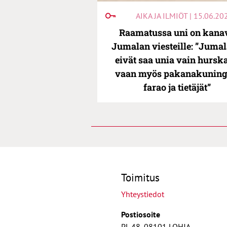
AIKA JA ILMIÖT | 15.06.20
Raamatussa uni on kana
Jumalan viesteille: ”Jumal
eivät saa unia vain hurska
vaan myös pakanakuning
farao ja tietäjät”
Toimitus
Yhteystiedot
Postiosoite
PL 48, 08101 LOHJA