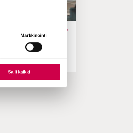
 & UNSEEN -ESSEE | 26.06.2026
Markkinointi
een & Unseen -essee | Työ,
vapaus ja elämän
tarkoituksellisuus
Salli kaikki