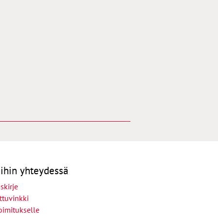
ihin yhteydessä
skirje
ttuvinkki
oimitukselle