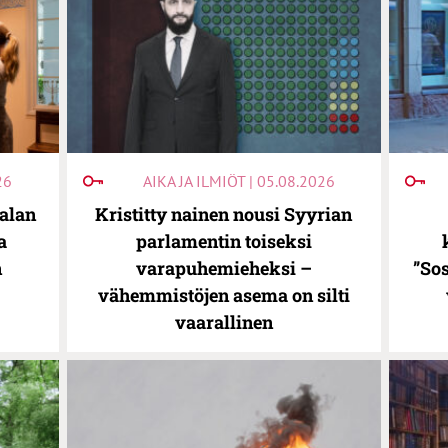
26
AIKA JA ILMIÖT | 05.08.2026
alan
Kristitty nainen nousi Syyrian
a
parlamentin toiseksi
n
varapuhemieheksi –
”Sos
vähemmistöjen asema on silti
vaarallinen