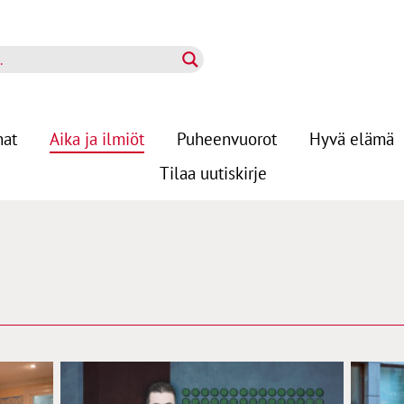
nat
Aika ja ilmiöt
Puheenvuorot
Hyvä elämä
Tilaa uutiskirje