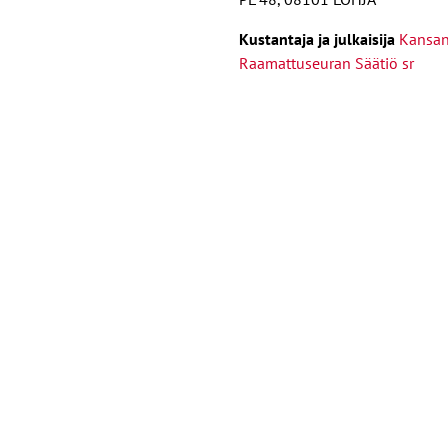
Kust
antaja ja j
ulkaisija
Kansa
Raamattuseuran Säätiö sr