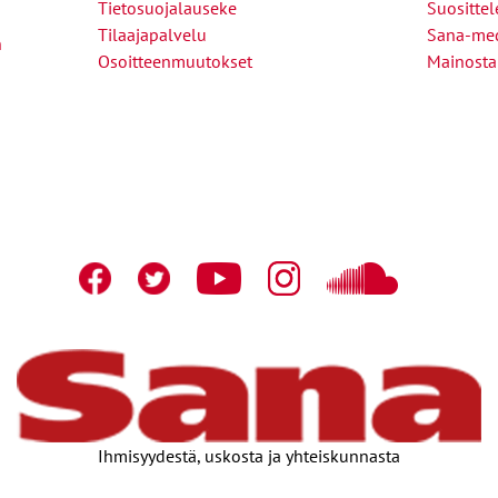
Tietosuojalauseke
Suositte
Tilaajapalvelu
Sana-med
n
Osoitteenmuutokset
Mainosta
Ihmisyydestä, uskosta ja yhteiskunnasta