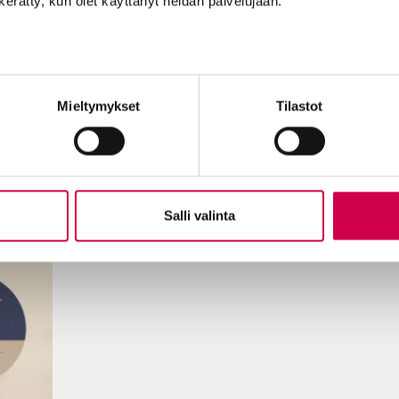
n kerätty, kun olet käyttänyt heidän palvelujaan.
.2026
IHMISTEN TARINAT | 29.06.2026
SEEN
Mieltymykset
Tilastot
yt?
Hyvinvointialue kielsi Pia
S
Lehtosta, 77, leipomasta
ikäihmisille pullaa – nyt hän
tekee herkkuja seurakunnassa
Salli valinta