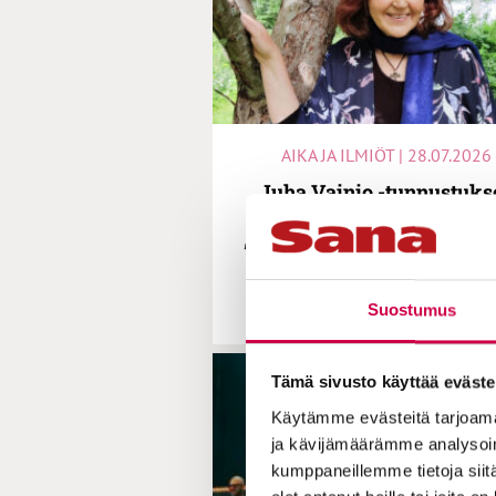
AIKA JA ILMIÖT | 28.07.2026
Juha Vainio -tunnustuks
saanut Anna-Mari Kaskin
”Elämä on arvokas viimei
hengenvetoon asti”
Suostumus
Tämä sivusto käyttää eväste
Käytämme evästeitä tarjoama
ja kävijämäärämme analysoim
kumppaneillemme tietoja siitä