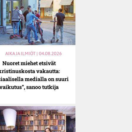
AIKA JA ILMIÖT | 04.08.2026
Nuoret miehet etsivät
kristinuskosta vakautta:
iaalisella medialla on suuri
vaikutus”, sanoo tutkija