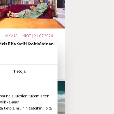
AIKA JA ILMIÖT | 21.07.2026
irjailija Soili Pohjalainen
uolustaa nuorten oikeutta
vupolkuihin: ”Kasvurauhan
palauttaminen olisi
välttämätöntä”
Tietoja
 ominaisuuksien tukemiseen
tiikka-alan
ietoja muihin tietoihin, joita