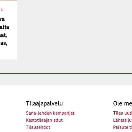
26
va
alta
at,
as,
Tilaajapalvelu
Ole me
Sana-lehden kampanjat
Tilaa uuti
Kestotilaajan edut
Lähetä ju
Tilausehdot
Palaute t