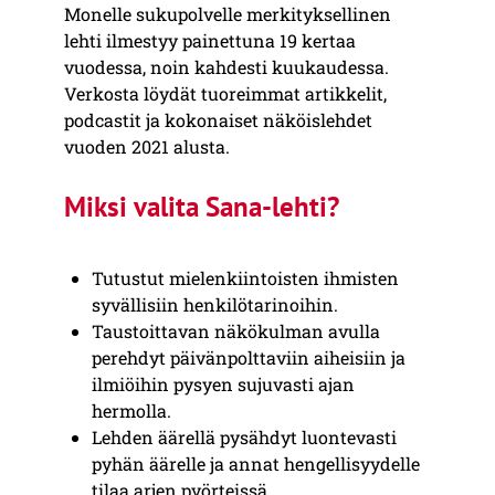
Monelle sukupolvelle merkityksellinen
lehti ilmestyy painettuna 19 kertaa
vuodessa, noin kahdesti kuukaudessa.
Verkosta löydät tuoreimmat artikkelit,
podcastit ja kokonaiset näköislehdet
vuoden 2021 alusta.
Miksi valita Sana-lehti?
Tutustut mielenkiintoisten ihmisten
syvällisiin henkilötarinoihin.
Taustoittavan näkökulman avulla
perehdyt päivänpolttaviin aiheisiin ja
ilmiöihin pysyen sujuvasti ajan
hermolla.
Lehden äärellä pysähdyt luontevasti
pyhän äärelle ja annat hengellisyydelle
tilaa arjen pyörteissä.