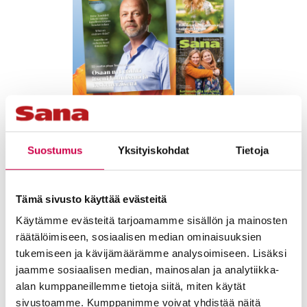
Sana-lehti + Digi 33 € /
Suostumus
Yksityiskohdat
Tietoja
3 kk
Tilaa Sana-lehti kotiin
kannettuna. Kestotilauksen
Tämä sivusto käyttää evästeitä
ensimmäinen 3 kk erä
Käytämme evästeitä tarjoamamme sisällön ja mainosten
tarjoushintaan 33 €, seuraavat
räätälöimiseen, sosiaalisen median ominaisuuksien
3 kk 38 €.
tukemiseen ja kävijämäärämme analysoimiseen. Lisäksi
jaamme sosiaalisen median, mainosalan ja analytiikka-
Tilaus sisältää painetun
alan kumppaneillemme tietoja siitä, miten käytät
lehden lisäksi Sanan-median
sivustoamme. Kumppanimme voivat yhdistää näitä