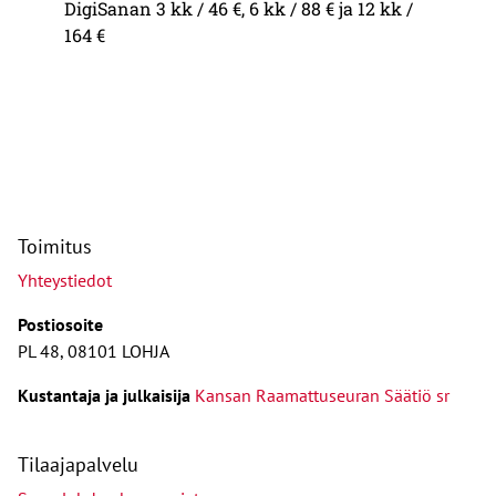
DigiSanan 3 kk / 46 €, 6 kk / 88 € ja 12 kk /
164 €
Toimitus
Yhteystiedot
Postiosoite
PL 48, 08101 LOHJA
Kust
antaja ja j
ulkaisija
Kansan Raamattuseuran Säätiö sr
Tilaajapalvelu