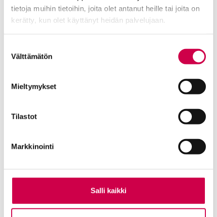
koko sisällön verkossa:
tietoja muihin tietoihin, joita olet antanut heille tai joita on
uusimmat ja aiemmat
kerätty, kun olet käyttänyt heidän palvelujaan.
suosituimmat artikkelit, joista
voit myös kuunnella. Sanan
Cookiebot >
Suostumuksen
näköislehdet vuodesta 2021
Välttämätön
valinta
sekä podcastit.
Mieltymykset
Tilaa
verkkokaupasta
Tilastot
Tee tilaus
Markkinointi
lomakkeella
Salli kaikki