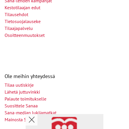
Sana-lehden kampanjat
Kestotilaajan edut
Tilausehdot
Tietosuojalauseke
Tilaajapalvelu
Osoitteenmuutokset
Ole meihin yhteydessä
Tilaa uutiskirje
Lähetä juttuvinkki
Palaute toimitukselle
Suosittele Sanaa
Sana-median lukijamatkat
Mainosta Sana-mediassa