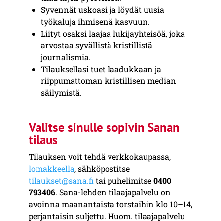
Syvennät uskoasi ja löydät uusia
työkaluja ihmisenä kasvuun.
Liityt osaksi laajaa lukijayhteisöä, joka
arvostaa syvällistä kristillistä
journalismia.
Tilauksellasi tuet laadukkaan ja
riippumattoman kristillisen median
säilymistä.
Valitse sinulle sopivin Sanan
tilaus
Tilauksen voit tehdä verkkokaupassa,
lomakkeella
, sähköpostitse
tilaukset@sana.fi
tai puhelimitse
0400
793406
. Sana-lehden tilaajapalvelu on
avoinna maanantaista torstaihin klo 10–14,
perjantaisin suljettu. Huom. tilaajapalvelu