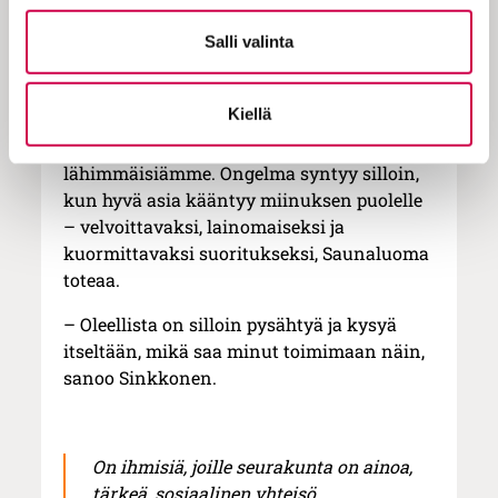
auttaa lähimmäistään, leipoo
Salli valinta
lähetysmyyjäisiin ja lupautuu monenlaisiin
muihin tehtäviin.
Kiellä
– Toki silloin noudatamme Raamatun
kehotusta rakastaa ja palvella
lähimmäisiämme. Ongelma syntyy silloin,
kun hyvä asia kääntyy miinuksen puolelle
– velvoittavaksi, lainomaiseksi ja
kuormittavaksi suoritukseksi, Saunaluoma
toteaa.
– Oleellista on silloin pysähtyä ja kysyä
itseltään, mikä saa minut toimimaan näin,
sanoo Sinkkonen.
On ihmisiä, joille seurakunta on ainoa,
tärkeä, sosiaalinen yhteisö.