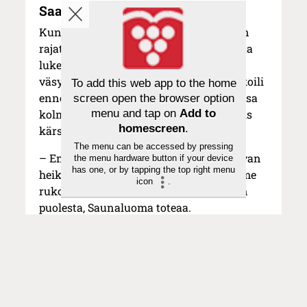
Saa rukoilla ja luottaa
Kun jaksamisen, olemisen tai tekemisen
rajat ovat tulleet vastaan, on lohduttavaa
lukea
Jeesuksesta,
joka myös oli välillä
väsynyt, nälkäinen ja itkuinen. Hän rukoili
To add this web app to the home
ennen ristinkuolemaansa Getsemanesssa
screen open the browser option
menu and tap on
Add to
kolme kertaa, että Isä ottaisi häneltä pois
homescreen
.
kärsimyksen maljan.
The menu can be accessed by pressing
– Emme siis ole heikkoja tai surkuteltavan
the menu hardware button if your device
has one, or by tapping the top right menu
heikkoja uskossamme, kun tuskassamme
icon
.
rukoilemme yhä uudelleen saman asian
puolesta, Saunaluoma toteaa.
– Jeesus myös luotti tulevansa kuulluksi.
Hän suostui tarvitsemaan ja
vastaanottamaan apua. Jumala vastasi,
lohdutti, oli osallinen Poikansa
kärsimykseen ja antoi voimaa.