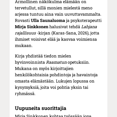
Armollinen näkökulma elämään on
tervetullut, sillä monien mielestä meno
arjessa tuntuu aina vain uuvuttavammalta.
Rovasti
Ulla Saunaluoma
ja psykoterapeutti
Mirja Sinkkonen
halusivat tehdä
Lahjana
rajallisuus
-kirjan (Karas-Sana, 2026), jotta
ihmiset voisivat elää ja kasvaa voimiensa
mukaan.
Kirja yhdistää tiedon mielen
hyvinvoinnista
Raamatun
opetuksiin.
Mukana on myös kirjoittajien
henkilökohtaisia pohdintoja ja havaintoja
omasta elämästään. Lukujen lopussa on
kysymyksiä, joita voi pohtia yksin tai
ryhmässä.
Uupuneita suorittajia
Mirja Sinkkonen kohtaa työssään jopa