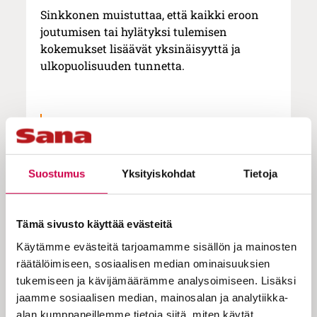
Sinkkonen muistuttaa, että kaikki eroon
joutumisen tai hylätyksi tulemisen
kokemukset lisäävät yksinäisyyttä ja
ulkopuolisuuden tunnetta.
Psyykkinen työ on välillä rankkaa,
mutta onneksi toipuminen etenee kerros
kerrokselta, spiraalimaisesti.
Suostumus
Yksityiskohdat
Tietoja
– Erityisen hankalia seurauksia aiheutuu
Tämä sivusto käyttää evästeitä
kaltoinkohtelusta, syrjimisestä ja
koulukiusaamisesta lapsuuden ja
Käytämme evästeitä tarjoamamme sisällön ja mainosten
nuoruuden aikana, koska juuri silloin
räätälöimiseen, sosiaalisen median ominaisuuksien
persoonallisuuden keskeiset rakenteet
tukemiseen ja kävijämäärämme analysoimiseen. Lisäksi
kehittyvät ja muovautuvat.
jaamme sosiaalisen median, mainosalan ja analytiikka-
alan kumppaneillemme tietoja siitä, miten käytät