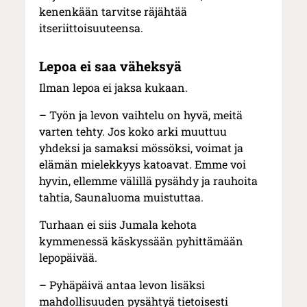
kenenkään tarvitse räjähtää
itseriittoisuuteensa.
Lepoa ei saa väheksyä
Ilman lepoa ei jaksa kukaan.
– Työn ja levon vaihtelu on hyvä, meitä
varten tehty. Jos koko arki muuttuu
yhdeksi ja samaksi mössöksi, voimat ja
elämän mielekkyys katoavat. Emme voi
hyvin, ellemme välillä pysähdy ja rauhoita
tahtia, Saunaluoma muistuttaa.
Turhaan ei siis Jumala kehota
kymmenessä käskyssään pyhittämään
lepopäivää.
– Pyhäpäivä antaa levon lisäksi
mahdollisuuden pysähtyä tietoisesti