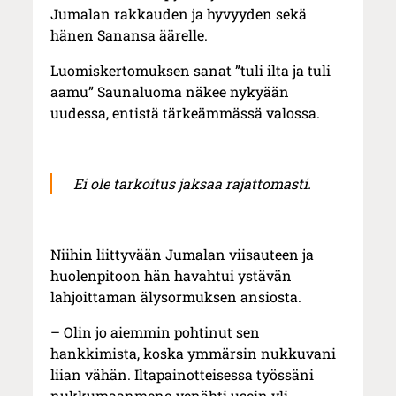
Jumalan rakkauden ja hyvyyden sekä
hänen Sanansa äärelle.
Luomiskertomuksen sanat ”tuli ilta ja tuli
aamu” Saunaluoma näkee nykyään
uudessa, entistä tärkeämmässä valossa.
Ei ole tarkoitus jaksaa rajattomasti.
Niihin liittyvään Jumalan viisauteen ja
huolenpitoon hän havahtui ystävän
lahjoittaman älysormuksen ansiosta.
– Olin jo aiemmin pohtinut sen
hankkimista, koska ymmärsin nukkuvani
liian vähän. Iltapainotteisessa työssäni
nukkumaanmeno venähti usein yli