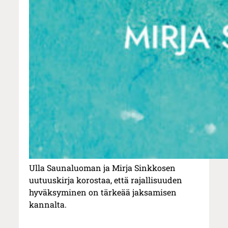
Ulla Saunaluoman ja Mirja Sinkkosen
uutuuskirja korostaa, että rajallisuuden
hyväksyminen on tärkeää jaksamisen
kannalta.