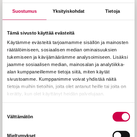
Suostumus
Yksityiskohdat
Tietoja
Miten suhde lapseen rakentuu ja
miten se muuttaa myös vanhempaa?
Hanna Lampi on työskennellyt lasten
Tämä sivusto käyttää evästeitä
ja lapsiperheiden kanssa yli
Käytämme evästeitä tarjoamamme sisällön ja mainosten
räätälöimiseen, sosiaalisen median ominaisuuksien
kahdenkymmenen vuoden ajan. Hän
tukemiseen ja kävijämäärämme analysoimiseen. Lisäksi
uskoo leikin ja hoivan yhdistelmään
jaamme sosiaalisen median, mainosalan ja analytiikka-
onnistuneen tunnekasvatuksen
alan kumppaneillemme tietoja siitä, miten käytät
sivustoamme. Kumppanimme voivat yhdistää näitä
mahdollistajana.
tietoja muihin tietoihin, joita olet antanut heille tai joita on
kerätty, kun olet käyttänyt heidän palvelujaan.
Leikki mielletään helposti vain lapsuuteen
Cookiebot >
Suostumuksen
kuuluvaksi asiaksi. Se toki nähdään myös
Välttämätön
valinta
keinona tukea lapsen kehitystä,
tunnetaitoja ja kasvua, mutta toiminta- ja
psykoterapeutti Hanna Lampi on
Mieltymykset