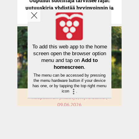
Uupunut suorittaja tarvitsee rajat:
uutuuskirja yhdistää hyvinvoinnin ja
Raamatun viisauden
To add this web app to the home
screen open the browser option
menu and tap on
Add to
homescreen
.
The menu can be accessed by pressing
the menu hardware button if your device
has one, or by tapping the top right menu
icon
.
Kaupallinen yhteistyö, Hyvä elämä |
09.06.2026
Evankelista Joel Reinaru on Spirit-
tapahtuman pääpuhuja