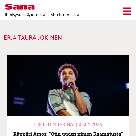
Ihmisyydestä, uskosta ja yhteiskunnasta
ERJA TAURA-JOKINEN
IHMISTEN TARINAT | 08.01.2026
Räppäri Amos: ”Otin uuden nimen Raamatusta”