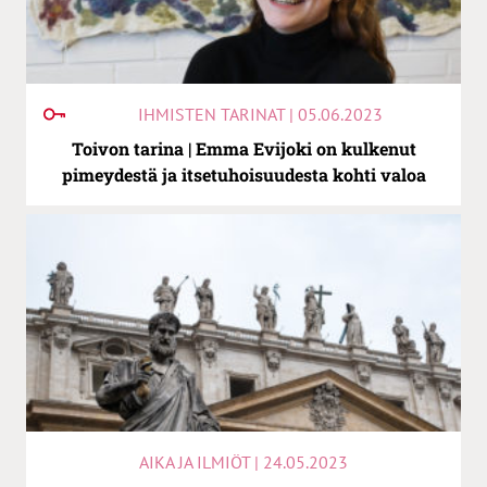
IHMISTEN TARINAT | 05.06.2023
Toivon tarina | Emma Evijoki on kulkenut
pimeydestä ja itsetuhoisuudesta kohti valoa
AIKA JA ILMIÖT | 24.05.2023