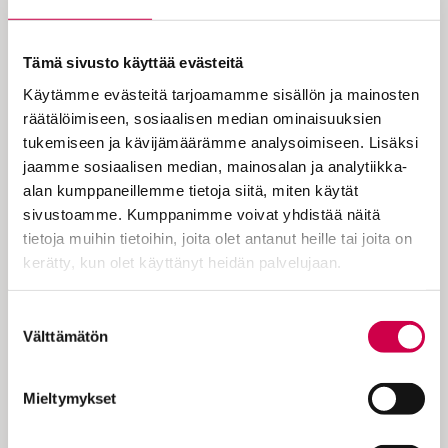
Tämä sivusto käyttää evästeitä
Käytämme evästeitä tarjoamamme sisällön ja mainosten
räätälöimiseen, sosiaalisen median ominaisuuksien
tukemiseen ja kävijämäärämme analysoimiseen. Lisäksi
jaamme sosiaalisen median, mainosalan ja analytiikka-
AIKA JA ILMIÖT | 13.03.2023
alan kumppaneillemme tietoja siitä, miten käytät
Mikä aasi! Judith on kaikkien lemmikki
sivustoamme. Kumppanimme voivat yhdistää näitä
tietoja muihin tietoihin, joita olet antanut heille tai joita on
kerätty, kun olet käyttänyt heidän palvelujaan.
Cookiebot >
Suostumuksen
Välttämätön
valinta
Mieltymykset