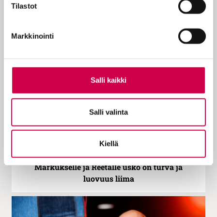
Tilastot
IHMISTEN TARINAT | 13.03.2023
Marjut Kuokkanen elää täyttä lesken elämää
Markkinointi
Salli kaikki
Salli valinta
Kiellä
IHMISTEN TARINAT | 01.03.2023
Markukselle ja Reetalle usko on turva ja
luovuus liima