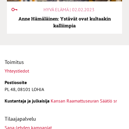
HYVÄ ELÄMÄ | 02.02.2023
Anne Hämäläinen: Ystävät ovat kultaakin
kalliimpia
Toimitus
Yhteystiedot
Postiosoite
PL 48, 08101 LOHJA
Kust
antaja ja j
ulkaisija
Kansan Raamattuseuran Säätiö sr
Tilaajapalvelu
Sana-lehden kampanjat