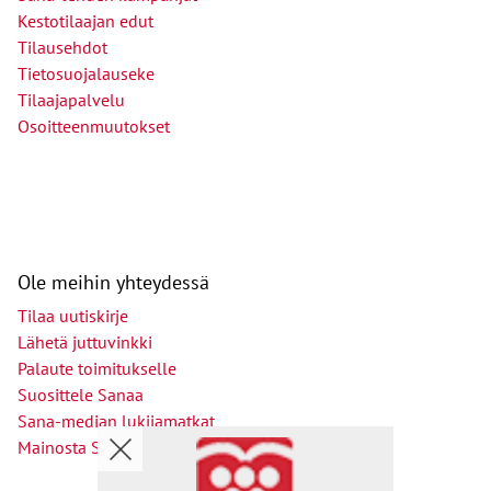
Kestotilaajan edut
Tilausehdot
Tietosuojalauseke
Tilaajapalvelu
Osoitteenmuutokset
Ole meihin yhteydessä
Tilaa uutiskirje
Lähetä juttuvinkki
Palaute toimitukselle
Suosittele Sanaa
Sana-median lukijamatkat
Mainosta Sana-mediassa