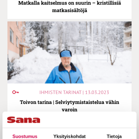
Matkalla kaitselmus on suurin – kristillisiä
matkasisältöjä
IHMISTEN TARINAT | 13.03.2023
Toivon tarina | Selviytymistaistelua vähin
varoin
Suostumus
Yksityiskohdat
Tietoja