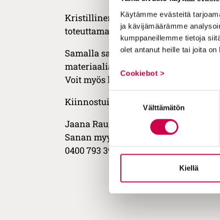
Käytämme evästeitä tarjoama
Kristillinen aikakauslehti Sana antaa
ja kävijämäärämme analysoim
toteuttamassa Jeesuksen antamaa lä
kumppaneillemme tietoja siitä
olet antanut heille tai joita o
Samalla saat mukavan harrastuksen j
materiaalia, lahjakortteja kirjaostok
Cookiebot >
Voit myös halutessasi saada S-ryhmän
Suostumuksen
Kiinnostuitko? Ota yhteyttä ja kerron 
Välttämätön
valinta
Jaana Raunola
Sanan myynti ja markkinointivastaa
0400 793 399,
markkinointi@sana.fi
Kiellä