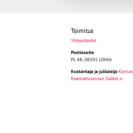
Toimitus
Yhteystiedot
Postiosoite
PL 48, 08101 LOHJA
Kust
antaja ja j
ulkaisija
Kansa
Raamattuseuran Säätiö sr