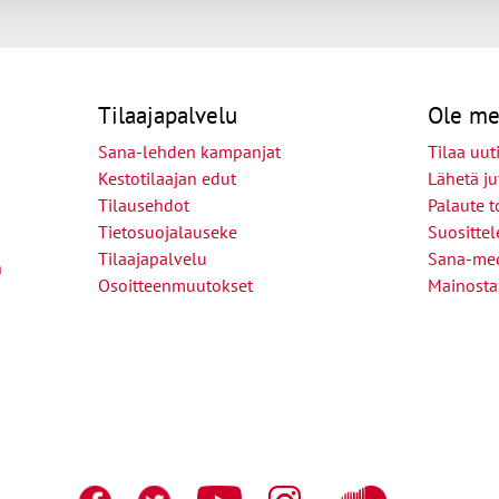
Tilaajapalvelu
Ole me
Sana-lehden kampanjat
Tilaa uuti
Kestotilaajan edut
Lähetä ju
Tilausehdot
Palaute t
Tietosuojalauseke
Suositte
Tilaajapalvelu
Sana-med
n
Osoitteenmuutokset
Mainosta