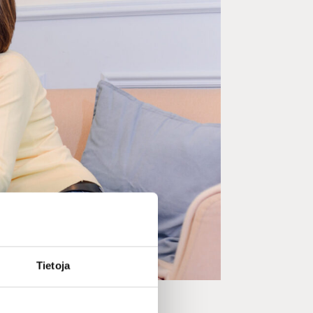
Tietoja
tollesi.