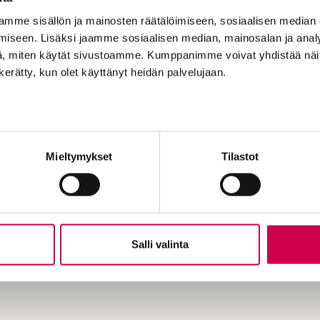
mme sisällön ja mainosten räätälöimiseen, sosiaalisen median
 saajalleen toivoa, iloa ja ajattelemisen aihetta. S
iseen. Lisäksi jaamme sosiaalisen median, mainosalan ja analy
hetystehtävää.
, miten käytät sivustoamme. Kumppanimme voivat yhdistää näitä t
n kerätty, kun olet käyttänyt heidän palvelujaan.
a onnistuessasi palkkioita: ilmaisen Sana-lehden ti
sille, Kansan Raamattuseuran kursseille ja majoitusp
 lahjakortteja (max 100 €/hlö/vuosi).
lisää.
Mieltymykset
Tilastot
va
Salli valinta