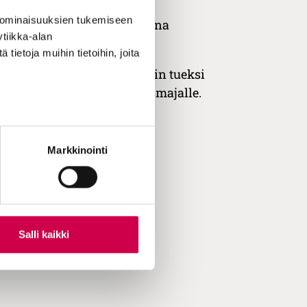
 ominaisuuksien tukemiseen
anan markkinoijana olet mukana
tiikka-alan
ietoja muihin tietoihin, joita
lausjakson ja markkinoinnin tueksi
aketteja Vivamoon ja Kairosmajalle.
Markkinointi
Salli kaikki