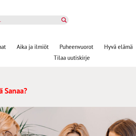
nat
Aika ja ilmiöt
Puheenvuorot
Hyvä elämä
Tilaa uutiskirje
ää Sanaa?