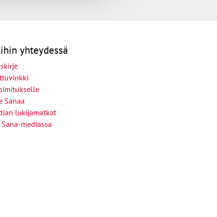
ihin yhteydessä
skirje
ttuvinkki
oimitukselle
le Sanaa
ian lukijamatkat
 Sana-mediassa