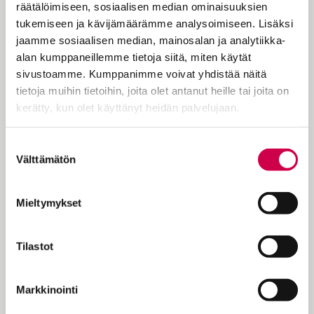
räätälöimiseen, sosiaalisen median ominaisuuksien
yhtiön hallituksen kokoonpanon. Aloite ei
tukemiseen ja kävijämäärämme analysoimiseen. Lisäksi
mennyt läpi.
jaamme sosiaalisen median, mainosalan ja analytiikka-
Exxon Mobil tupruttaa ilmoille vuosittain
alan kumppaneillemme tietoja siitä, miten käytät
suoraan tai välillisesti valtavan määrään
sivustoamme. Kumppanimme voivat yhdistää näitä
kasvihuonepäästöjä ja tuottaa samaan
tietoja muihin tietoihin, joita olet antanut heille tai joita on
aikaan suuret voitot. Yhtiön suorat päästöt
kerätty, kun olet käyttänyt heidän palvelujaan.
ovat suuremmat kuin koko Suomen
tuottamat päästöt. Yhtiön toimintaa on
Cookiebot >
Suostumuksen
hyvin suorasanaisesti kritisoinut muiden
Välttämätön
valinta
muassa
Miranda Kaiser
, joka on Exxon
Mobilin perustaja
John D. Rockefellerin
Mieltymykset
suora jälkeläinen viidennessä polvessa.
Eräs Exxonin tammikuussa 2024 oikeuteen
Tilastot
haastamista oli Interfaith Center on
Corporate Responsibility (ICCR) -
sijoittajaryhmän jäsen. Kysyimme, miten
Markkinointi
eettiset sijoittajat pyrkivät tulevaisuudessa