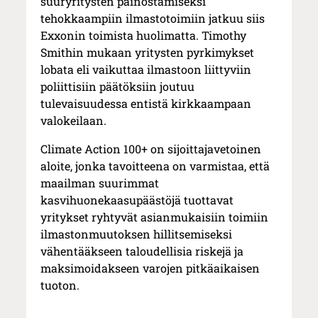
suuryritysten painostamiseksi
tehokkaampiin ilmastotoimiin jatkuu siis
Exxonin toimista huolimatta. Timothy
Smithin mukaan yritysten pyrkimykset
lobata eli vaikuttaa ilmastoon liittyviin
poliittisiin päätöksiin joutuu
tulevaisuudessa entistä kirkkaampaan
valokeilaan.
Climate Action 100+ on sijoittajavetoinen
aloite, jonka tavoitteena on varmistaa, että
maailman suurimmat
kasvihuonekaasupäästöjä tuottavat
yritykset ryhtyvät asianmukaisiin toimiin
ilmastonmuutoksen hillitsemiseksi
vähentääkseen taloudellisia riskejä ja
maksimoidakseen varojen pitkäaikaisen
tuoton.