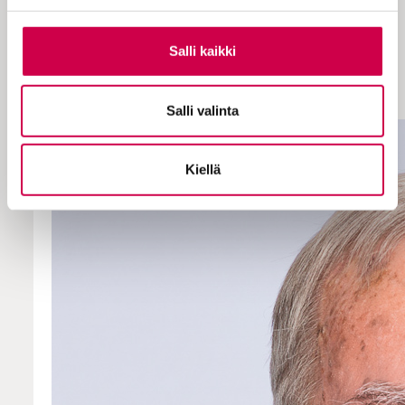
vaikuttamaan yhtiöihin ilmastotoimien
edistämiseksi ja kenellä vastuu
ilmastotoimista viime kädessä on.
Salli kaikki
Kysymyksiimme vastasi ICCR:n vanhempi
neuvonantaja
Timothy Smith
.
Salli valinta
Kiellä