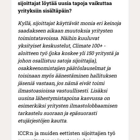
sijoittajat löytää uusia tapoja vaikuttaa
yrityksiin sisältäpäin?
Kyllä, sijoittajat käyttävät monia eri keinoja
saadakseen aikaan muutoksia yritysten
toimintatavoissa. Näihin kuuluvat
yksityiset keskustelut, Climate 100+ -
aloitteen työ (joka koskee yli 150 yritystä ja
johon osallistuu satoja sijoittajia),
osakkeenomistajien päätöslauselmat ja
toisinaan myös äänestäminen hallituksen
jäseniä vastaan, jos nämä eivät toimi
ilmastoasioissa vastuullisesti. Lisäksi
uusina lähestymistapoina kasvussa on
esimerkiksi yritysten ilmastolobbaamisen
tarkastelu suoraan ja epäsuorasti
etujärjestöjen kautta.
ICCR:n ja muiden eettisten sijoittajien työ