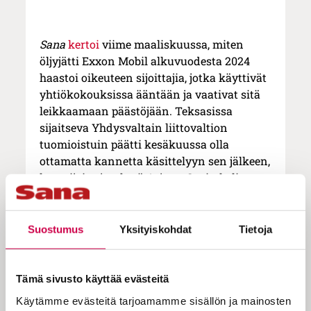
Sana
kertoi
viime maaliskuussa, miten
öljyjätti Exxon Mobil alkuvuodesta 2024
haastoi oikeuteen sijoittajia, jotka käyttivät
yhtiökokouksissa ääntään ja vaativat sitä
leikkaamaan päästöjään. Teksasissa
sijaitseva Yhdysvaltain liittovaltion
tuomioistuin päätti kesäkuussa olla
ottamatta kannetta käsittelyyn sen jälkeen,
kun sijoittajaryhmä Arjuna Capital oli
luvannut olla ajamatta ilmastotoimia
Exxonin yhtiökokouksissa.
Suostumus
Yksityiskohdat
Tietoja
Toukokuun 2024 yhtiökokouksessa eettiset
sijoittajat
ottivat käyttöön erilaiset keinot
,
eivätkä enää tehneet aloitetta
Tämä sivusto käyttää evästeitä
voimakkaampien ilmastotoimien
Käytämme evästeitä tarjoamamme sisällön ja mainosten
vaatimiseksi vaan pyrkivät vaihtamaan