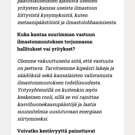
päätöslauselmien ajamista useiden
yritysten kanssa useista ilmastoon
liittyvistä kysymyksistä, kuten
metaanipäästöistä ja ilmastolobbaamisesta.
Kuka kantaa suurimman vastuun
ilmastonmuutoksen torjunnassa:
hallitukset vai yritykset?
Olemme vakuuttuneita siitä, että vastuuta
on jaettava. Tarvitsemme kipeästi lakeja ja
säädöksiä sekä kansalaisten valistamista
ilmastonmuutoksen todellisuudesta.
Yritysyhteisöllä on kuitenkin myös
keskeinen rooli, sillä se voi rajoittaa
kasvihuonekaasupäästöjä ja laatia
suunnitelmia uusiutuvaan energiaan
siirtymiseksi.
Voivatko kestävyyttä painottavat