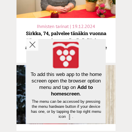
Ihmisten tarinat | 19.12.2024
Sirkka, 74, palvelee tänäkin vuonna
Vivamon vierasemäntänä: ”Toisten
auttamisesta ja palvelemisesta tulee
itselle niin hyvä fiilis”
To add this web app to the home
screen open the browser option
menu and tap on
Add to
homescreen
.
The menu can be accessed by pressing
the menu hardware button if your device
has one, or by tapping the top right menu
icon
.