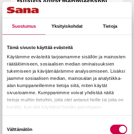
tällaisia olivat merimiespappi
Antti Lemmetyisen joulut 1970–
80-lukujen Hampurissa
Suostumus
Yksityiskohdat
Tietoja
Sosiaalineuvos, rovasti Antti
Tämä sivusto käyttää evästeitä
Lemmetyinen on viettänyt jouluja
Käytämme evästeitä tarjoamamme sisällön ja mainosten
asunnottomien ja merimiesten
räätälöimiseen, sosiaalisen median ominaisuuksien
seurassa, kerran myös rahtilaivassa
tukemiseen ja kävijämäärämme analysoimiseen. Lisäksi
rakkaimpiaan ikävöiden. Yhtenä
jaamme sosiaalisen median, mainosalan ja analytiikka-
alan kumppaneillemme tietoja siitä, miten käytät
joulupäivänä hänen
sivustoamme. Kumppanimme voivat yhdistää näitä
kotivuoteeseensa rojahti elämäänsä
tietoja muihin tietoihin, joita olet antanut heille tai joita on
väsähtänyt muukalaislegioonalainen.
kerätty, kun olet käyttänyt heidän palvelujaan.
Cookiebot >
Suostumuksen
Kristitty lapsuudenkoti ja iloisen vilkas,
Välttämätön
valinta