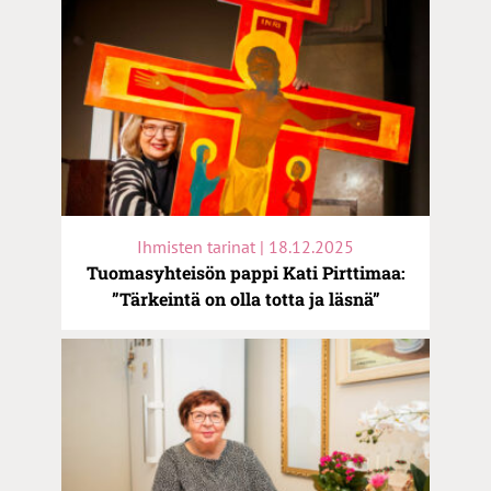
Ihmisten tarinat | 18.12.2025
Tuomasyhteisön pappi Kati Pirttimaa:
”Tärkeintä on olla totta ja läsnä”