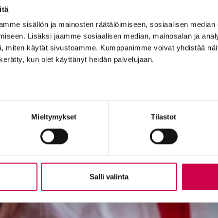
itä
mme sisällön ja mainosten räätälöimiseen, sosiaalisen median
iseen. Lisäksi jaamme sosiaalisen median, mainosalan ja analy
, miten käytät sivustoamme. Kumppanimme voivat yhdistää näitä t
n kerätty, kun olet käyttänyt heidän palvelujaan.
Mieltymykset
Tilastot
Salli valinta