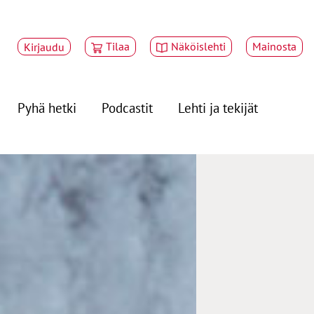
Tilaa
Näköislehti
Mainosta
Kirjaudu
Pyhä hetki
Podcastit
Lehti ja tekijät