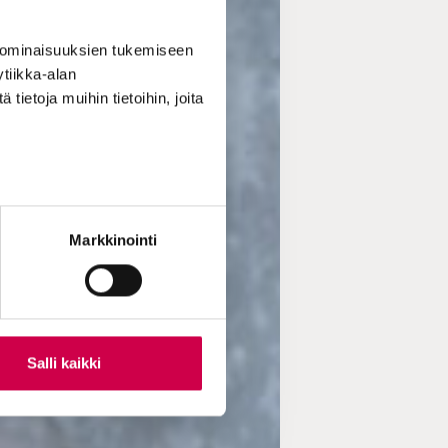
 ominaisuuksien tukemiseen
tiikka-alan
ietoja muihin tietoihin, joita
Markkinointi
Salli kaikki