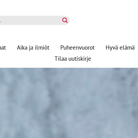
nat
Aika ja ilmiöt
Puheenvuorot
Hyvä elämä
Tilaa uutiskirje