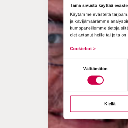
Tämä sivusto käyttää eväste
Käytämme evästeitä tarjoama
ja kävijämäärämme analysoim
kumppaneillemme tietoja siitä
olet antanut heille tai joita o
Cookiebot >
Suostumuksen
Välttämätön
valinta
Kiellä