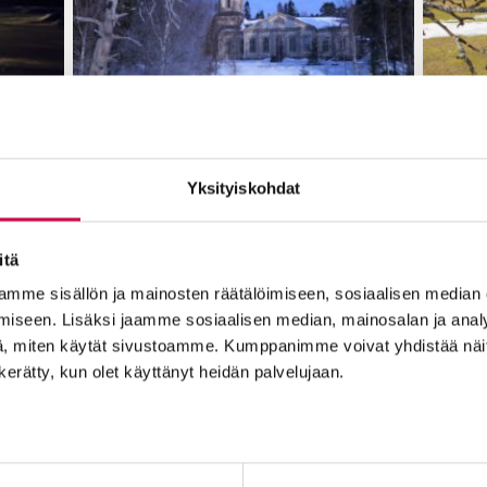
PYHÄ PAIKKA | 16.04.2023
ta
Pyhä paikka: Sotkamon kirkko
P
Yksityiskohdat
itä
mme sisällön ja mainosten räätälöimiseen, sosiaalisen median
iseen. Lisäksi jaamme sosiaalisen median, mainosalan ja analy
, miten käytät sivustoamme. Kumppanimme voivat yhdistää näitä t
n kerätty, kun olet käyttänyt heidän palvelujaan.