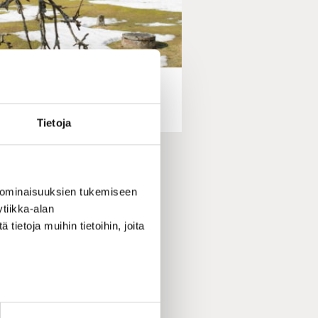
PYHÄ PAIKKA | 14.04.2023
yhä paikka: Signes stuga
Tietoja
 ominaisuuksien tukemiseen
tiikka-alan
ietoja muihin tietoihin, joita