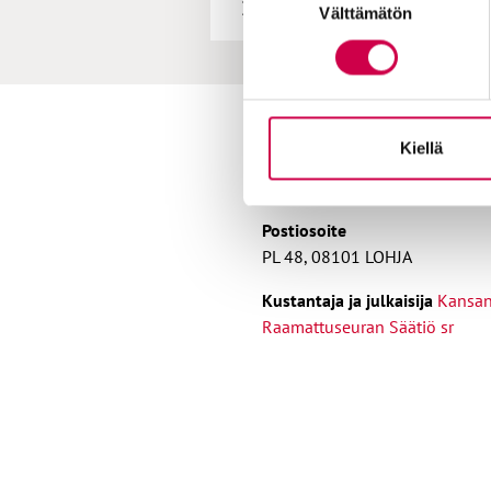
Pyhä paikka: Karunan ki
Välttämätön
valinta
Toimitus
Kiellä
Yhteystiedot
Postiosoite
PL 48, 08101 LOHJA
Kust
antaja ja j
ulkaisija
Kansa
Raamattuseuran Säätiö sr