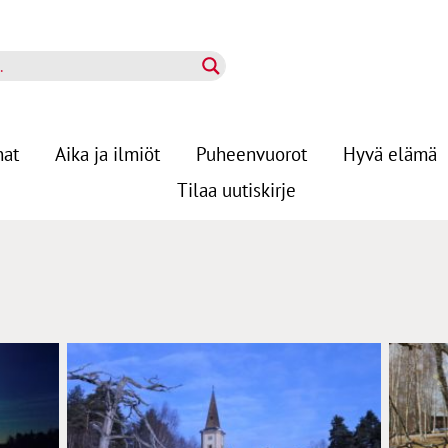
nat
Aika ja ilmiöt
Puheenvuorot
Hyvä elämä
Tilaa uutiskirje