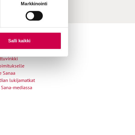
Markkinointi
ihin yhteydessä
Salli kaikki
skirje
ttuvinkki
oimitukselle
le Sanaa
ian lukijamatkat
 Sana-mediassa