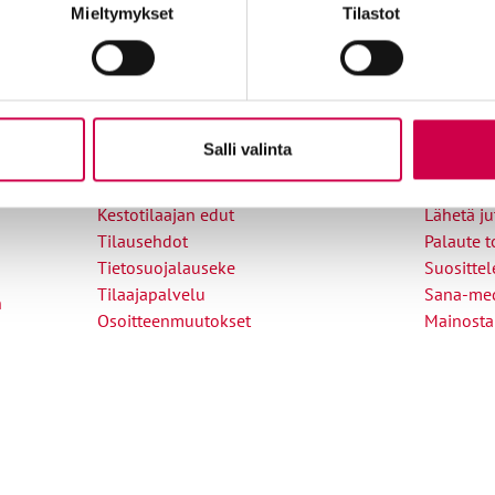
rkko
Mieltymykset
Tilastot
Tilaajapalvelu
Ole me
Salli valinta
Sana-lehden kampanjat
Tilaa uuti
Kestotilaajan edut
Lähetä ju
Tilausehdot
Palaute t
Tietosuojalauseke
Suositte
Tilaajapalvelu
Sana-med
n
Osoitteenmuutokset
Mainosta