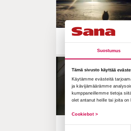
PYHÄ PAIKKA | 09.05.2023
Pyhä paikka: Merenran
Suostumus
Tämä sivusto käyttää eväste
Käytämme evästeitä tarjoama
ja kävijämäärämme analysoim
kumppaneillemme tietoja siitä
olet antanut heille tai joita o
Cookiebot >
PYHÄ PAIKKA | 13.04.2023
Suostumuksen