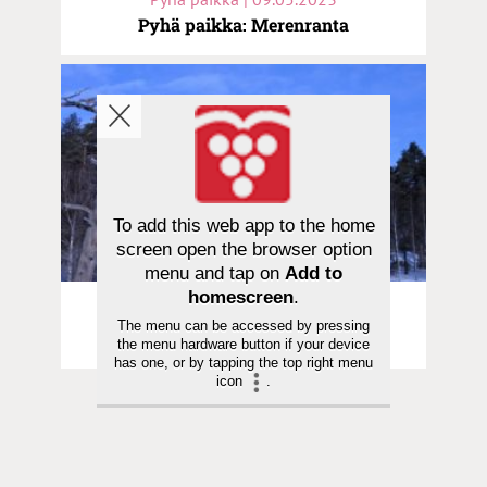
Pyhä paikka: Merenranta
To add this web app to the home
screen open the browser option
menu and tap on
Add to
homescreen
.
Pyhä paikka | 16.04.2023
The menu can be accessed by pressing
Pyhä paikka: Sotkamon kirkko
the menu hardware button if your device
has one, or by tapping the top right menu
icon
.