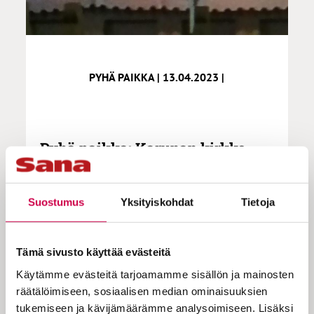
PYHÄ PAIKKA | 13.04.2023 |
Pyhä paikka: Karunan kirkko
Suostumus
Yksityiskohdat
Tietoja
Pyhä paikka -sarjassa lukijat kertovat
sanoin ja kuvin itselleen tärkeästä ja
Tämä sivusto käyttää evästeitä
pyhästä paikasta. Lähetä oma kuvasi
Käytämme evästeitä tarjoamamme sisällön ja mainosten
ja tekstisi osoitteeseen:
räätälöimiseen, sosiaalisen median ominaisuuksien
toimitus@sana.fi.
tukemiseen ja kävijämäärämme analysoimiseen. Lisäksi