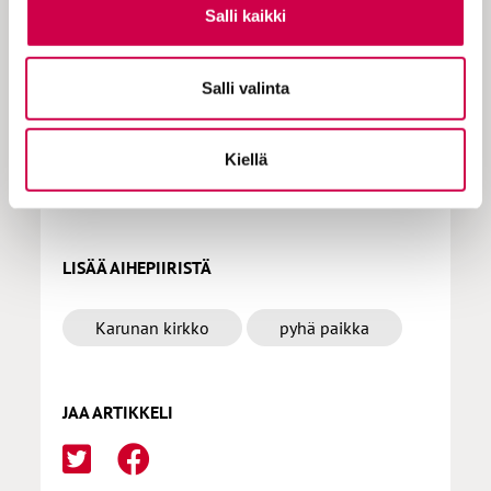
Salli kaikki
tilauksen milloin hyvänsä.
Salli valinta
Tilaa Sana
Kiellä
LISÄÄ AIHEPIIRISTÄ
Karunan kirkko
pyhä paikka
JAA ARTIKKELI