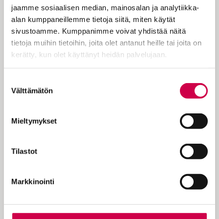
jaamme sosiaalisen median, mainosalan ja analytiikka-
alan kumppaneillemme tietoja siitä, miten käytät
Alttaritaulun Herra lähestyi pienen tytön
sivustoamme. Kumppanimme voivat yhdistää näitä
sielua lempeästi Karunan kirkossa.
tietoja muihin tietoihin, joita olet antanut heille tai joita on
Mummolan kirkkokäynnit avasivat tien ja
kerätty, kun olet käyttänyt heidän palvelujaan.
Hän lähestyy yhä, kun astun ovesta sisälle.
Cookiebot >
Suostumuksen
Teksti ja kuva: Maija Nyman
Välttämätön
valinta
Mieltymykset
KOKEILE KUUKAUSI
Tilastot
EUROLLA
Markkinointi
Tutustu Sanan digitilaukseen
1 € / 1 kk. Se on helppoa ja
turvallista, voit perua