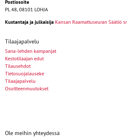
Postiosoite
PL 48, 08101 LOHJA
Kust
antaja ja j
ulkaisija
Kansan Raamattuseuran Säätiö sr
Tilaajapalvelu
Sana-lehden kampanjat
Kestotilaajan edut
Tilausehdot
Tietosuojalauseke
Tilaajapalvelu
Osoitteenmuutokset
Ole meihin yhteydessä