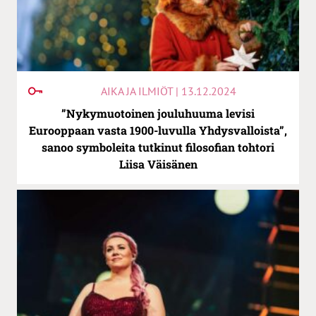
AIKA JA ILMIÖT | 13.12.2024
”Nykymuotoinen jouluhuuma levisi
Eurooppaan vasta 1900-luvulla Yhdysvalloista”,
sanoo symboleita tutkinut filosofian tohtori
Liisa Väisänen