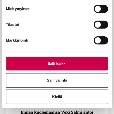
Mieltymykset
Tilastot
KOLUMNI | 27.11.2023
Mrs. Middleage | Adventtina aloitetaan alusta
Markkinointi
Salli kaikki
Salli valinta
Kiellä
PYHÄ HETKI | 23.11.2023
Ennen kuolemaansa Vexi Salmi antoi