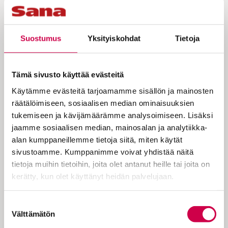
sisään – ja miltä tuntuukaan, kun apu saapuu!
Suostumus
Yksityiskohdat
Tietoja
Tämä sivusto käyttää evästeitä
Käytämme evästeitä tarjoamamme sisällön ja mainosten
räätälöimiseen, sosiaalisen median ominaisuuksien
tukemiseen ja kävijämäärämme analysoimiseen. Lisäksi
jaamme sosiaalisen median, mainosalan ja analytiikka-
PYHÄ HETKI | 01.12.2023
alan kumppaneillemme tietoja siitä, miten käytät
Saarna | Messias aasin selässä
sivustoamme. Kumppanimme voivat yhdistää näitä
tietoja muihin tietoihin, joita olet antanut heille tai joita on
kerätty, kun olet käyttänyt heidän palvelujaan.
Cookiebot >
Suostumuksen
Välttämätön
valinta