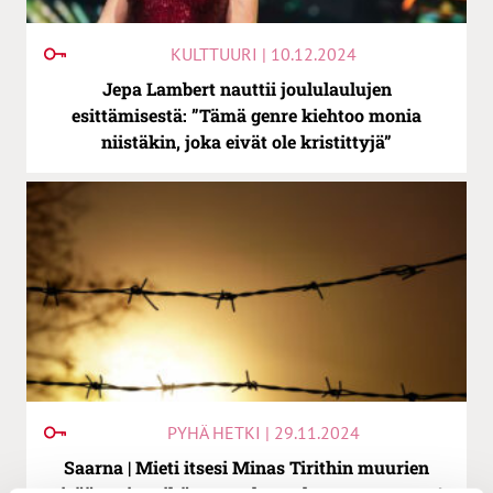
KULTTUURI | 10.12.2024
Jepa Lambert nauttii joululaulujen
esittämisestä: ”Tämä genre kiehtoo monia
niistäkin, joka eivät ole kristittyjä”
PYHÄ HETKI | 29.11.2024
Saarna | Mieti itsesi Minas Tirithin muurien