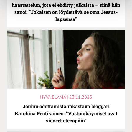
haastattelun, jota ei ehditty julkaista – siinä hän
sanoi: ”Jokaisen on löydettävä se oma Jeesus-
lapsensa”
HYVÄ ELÄMÄ | 23.11.2023
Joulun odottamista rakastava bloggari
Karoliina Pentikäinen: ”Vastoinkäymiset ovat
vieneet eteenpäin”