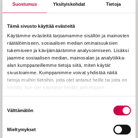
Suostumus
Yksityiskohdat
Tietoja
Laulaja Jepa Lambertin mielestä
Tämä sivusto käyttää evästeitä
joululaulujen kautta on helppo
Käytämme evästeitä tarjoamamme sisällön ja mainosten
räätälöimiseen, sosiaalisen median ominaisuuksien
välittää uskon ydin, Jumalan rakkaus
tukemiseen ja kävijämäärämme analysoimiseen. Lisäksi
ja se, että Jeesus tuli maailmaan.
jaamme sosiaalisen median, mainosalan ja analytiikka-
alan kumppaneillemme tietoja siitä, miten käytät
sivustoamme. Kumppanimme voivat yhdistää näitä
Adventtina Jepa Lambert on tottunut
tietoja muihin tietoihin, joita olet antanut heille tai joita on
lapsesta lähtien veisaamaan Hoosiannaa ja
kerätty, kun olet käyttänyt heidän palvelujaan.
sytyttämään kynttilän. – Hoosianna on
minulle lähtölaukaus joulun odotukseen ja
Cookiebot >
Suostumuksen
rauhoittumiseen. Suomea ahkerasti
Välttämätön
valinta
kiertävän artistin rauha on suhteellista,
sillä tänäkin vuonna hänellä pitää kiirettä
Mieltymykset
koko joulukuun, melkein aattoon asti.
Hengentäyteisiä…