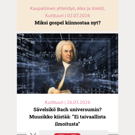
Kaupallinen yhteistyö, Aika ja ilmiöt,
Kulttuuri | 02.07.2026
Miksi gospel kiinnostaa nyt?
Kulttuuri | 26.03.2026
Sävelsikö Bach universumin?
Muusikko kiistää: ”Ei taivaallista
ilmoitusta”