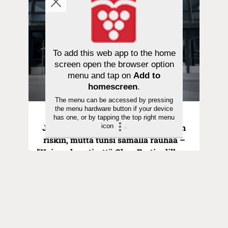
To add this web app to the home
screen open the browser option
menu and tap on
Add to
homescreen
.
The menu can be accessed by pressing
the menu hardware button if your device
Kulttuuri | 29.01.2026
has one, or by tapping the top right menu
icon
.
Johanna Vauto otti henkilökohtaisen
riskin, mutta tunsi samalla rauhaa –
”Koin vahvasti, että Glow Festivalille on
tilaus”