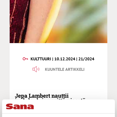
KULTTUURI | 10.12.2024 | 21/2024
KUUNTELE ARTIKKELI
Jepa Lambert nauttii
joululaulujen esittämisestä:
”Tämä genre kiehtoo monia
niistäkin, joka eivät ole
kristittyjä”