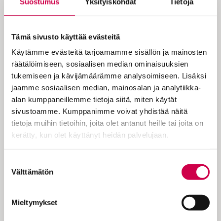
Suostumus
Yksityiskohdat
Tietoja
luomakunnasta ja pitää esillä toivoa.
Kaikki tämä on hyvää ja tarpeellista.
Silti kristillinen elämä ei ala tekemisestä.
Tämä sivusto käyttää evästeitä
Se alkaa katsomisesta.
Käytämme evästeitä tarjoamamme sisällön ja mainosten
räätälöimiseen, sosiaalisen median ominaisuuksien
tukemiseen ja kävijämäärämme analysoimiseen. Lisäksi
Meidän ei tarvitse kantaa Jumalan
jaamme sosiaalisen median, mainosalan ja analytiikka-
mainetta pienillä harteillamme.
alan kumppaneillemme tietoja siitä, miten käytät
sivustoamme. Kumppanimme voivat yhdistää näitä
tietoja muihin tietoihin, joita olet antanut heille tai joita on
kerätty, kun olet käyttänyt heidän palvelujaan.
Sanan
numerossa 9 luontokartoittaja
Ahti
Pulli
katsoo lintuja, kasveja ja maisemaa.
Cookiebot >
Hän ei näe luonnossa vain mitattavaa ja
Suostumuksen
Välttämätön
raportoitavaa todellisuutta, vaan myös
valinta
jotakin sellaista, joka hiljentää ja jota on
syytä varjella.
Mieltymykset
Se on hyvä alku melkein kaikelle.