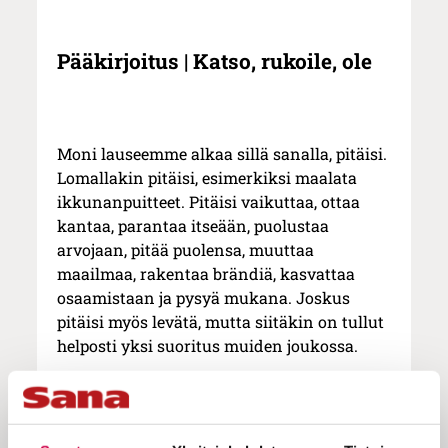
Pääkirjoitus | Katso, rukoile, ole
Moni lauseemme alkaa sillä sanalla, pitäisi.
Lomallakin pitäisi, esimerkiksi maalata
ikkunanpuitteet. Pitäisi vaikuttaa, ottaa
kantaa, parantaa itseään, puolustaa
arvojaan, pitää puolensa, muuttaa
maailmaa, rakentaa brändiä, kasvattaa
osaamistaan ja pysyä mukana. Joskus
pitäisi myös levätä, mutta siitäkin on tullut
helposti yksi suoritus muiden joukossa.
Kristillisessä elämässäkin on paljon
tekemistä. Tulee auttaa, palvella, rakastaa
lähimmäistä, kantaa vastuuta