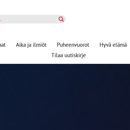
nat
Aika ja ilmiöt
Puheenvuorot
Hyvä elämä
Tilaa uutiskirje