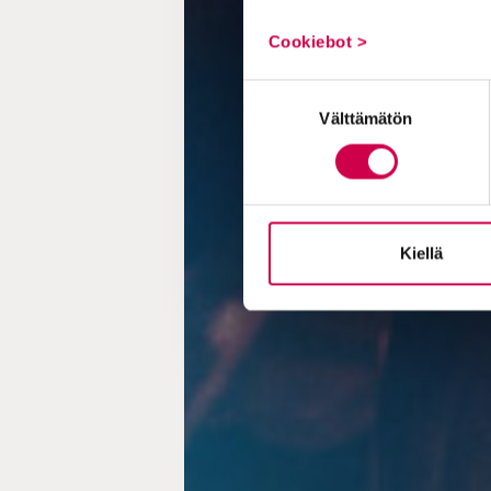
Cookiebot >
Suostumuksen
Välttämätön
valinta
Kiellä