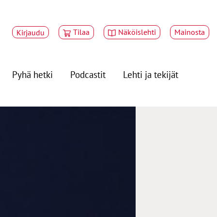
Tilaa
Näköislehti
Mainosta
Kirjaudu
Pyhä hetki
Podcastit
Lehti ja tekijät