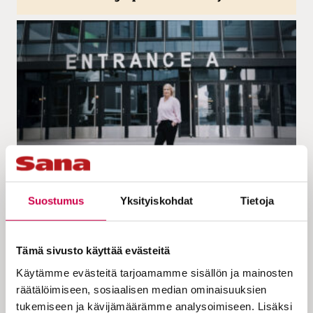
KULTTUURI | 29.01.2026
Johanna Vauto otti henkilökohtaisen riskin,
Suostumus
Yksityiskohdat
Tietoja
mutta tunsi samalla rauhaa – ”Koin vahvasti,
että Glow Festivalille on tilaus”
Tämä sivusto käyttää evästeitä
Käytämme evästeitä tarjoamamme sisällön ja mainosten
räätälöimiseen, sosiaalisen median ominaisuuksien
tukemiseen ja kävijämäärämme analysoimiseen. Lisäksi