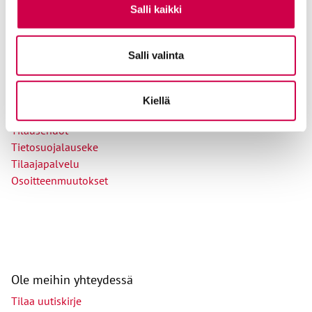
PL 48, 08101 LOHJA
Salli kaikki
Kust
antaja ja j
ulkaisija
Kansan Raamattuseuran Säätiö sr
Salli valinta
Tilaajapalvelu
Sana-lehden kampanjat
Kiellä
Kestotilaajan edut
Tilausehdot
Tietosuojalauseke
Tilaajapalvelu
Osoitteenmuutokset
Ole meihin yhteydessä
Tilaa uutiskirje