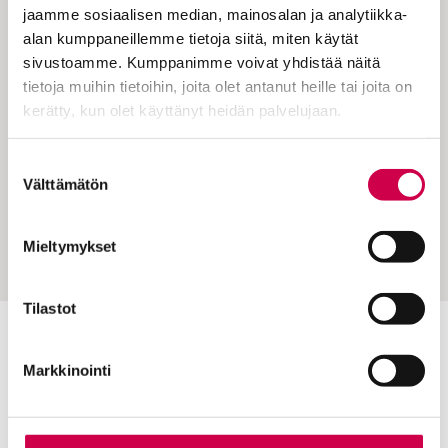
jaamme sosiaalisen median, mainosalan ja analytiikka-
alan kumppaneillemme tietoja siitä, miten käytät
sivustoamme. Kumppanimme voivat yhdistää näitä
tietoja muihin tietoihin, joita olet antanut heille tai joita on
kerätty, kun olet käyttänyt heidän palvelujaan.
KULTTUURI | 15.03.2024
Cookiebot >
Suostumuksen
Gospel tulee Nokia Arenalle: ”Haluamme saada
Välttämätön
valinta
liikkeelle ne ihmiset, joille riparilaulut jäivät
rakkaina muistoihin”
Mieltymykset
Tilastot
Toimitus
Markkinointi
Yhteystiedot
Postiosoite