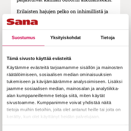
Erilaisten hajujen pelko on inhimillistä ja
ihmiselle luontaista. Haju varoittaa
pilaantumisesta ja saa meidät helposti
kavahtamaan. Pahat hajut liittyvät usein
Suostumus
Yksityiskohdat
Tietoja
kuolemaan, mädänneisyyteen ja
rappeutumiseen. Siis kaikkeen siihen,
mistä haluamme usein kääntää katseemme
Tämä sivusto käyttää evästeitä
pois.
Käytämme evästeitä tarjoamamme sisällön ja mainosten
Jeesus
kohtasi pahan hajun ystävänsä
räätälöimiseen, sosiaalisen median ominaisuuksien
Lasaruksen haudalla. Martta, Lasaruksen
tukemiseen ja kävijämäärämme analysoimiseen. Lisäksi
sisar, epäröi siirtää kiveä pois veljensä
jaamme sosiaalisen median, mainosalan ja analytiikka-
haudalta, sillä Lasarus oli ollut kuolleena jo
alan kumppaneillemme tietoja siitä, miten käytät
neljä päivää: ”Herra, hän haisee jo.”
sivustoamme. Kumppanimme voivat yhdistää näitä
tietoja muihin tietoihin, joita olet antanut heille tai joita on
Martan reaktio on ymmärrettävä. Mutta
kerätty, kun olet käyttänyt heidän palvelujaan.
juuri haisevimman, suljetun haudan,
Jeesus haluaa avata. Myös meidän
Cookiebot >