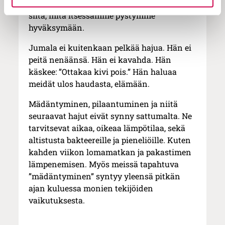
oikeasti kysymys on meistä itsestämme, ja
siitä, mitä itsessämme pystymme
hyväksymään.
Jumala ei kuitenkaan pelkää hajua. Hän ei
peitä nenäänsä. Hän ei kavahda. Hän
käskee: ”Ottakaa kivi pois.” Hän haluaa
meidät ulos haudasta, elämään.
Mädäntyminen, pilaantuminen ja niitä
seuraavat hajut eivät synny sattumalta. Ne
tarvitsevat aikaa, oikeaa lämpötilaa, sekä
altistusta bakteereille ja pieneliöille. Kuten
kahden viikon lomamatkan ja pakastimen
lämpenemisen. Myös meissä tapahtuva
”mädäntyminen” syntyy yleensä pitkän
ajan kuluessa monien tekijöiden
vaikutuksesta.