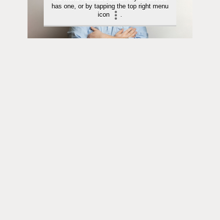
has one, or by tapping the top right menu
icon
.
Kolumni | 25.06.2026
Viljamaa | Tuskin töitä vai liikaa töitä?
Kolumni | 29.05.2026
Haukio | Valon voima – kulttuurista