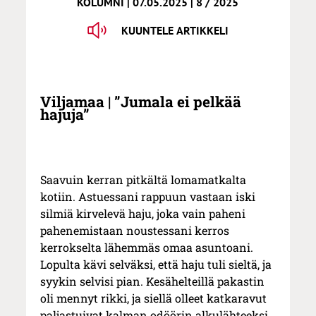
KOLUMNI | 07.05.2025 | 8 / 2025
KUUNTELE ARTIKKELI
Viljamaa | ”Jumala ei pelkää
hajuja”
Saavuin kerran pitkältä lomamatkalta
kotiin. Astuessani rappuun vastaan iski
silmiä kirvelevä haju, joka vain paheni
pahenemistaan noustessani kerros
kerrokselta lähemmäs omaa asuntoani.
Lopulta kävi selväksi, että haju tuli sieltä, ja
syykin selvisi pian. Kesähelteillä pakastin
oli mennyt rikki, ja siellä olleet katkaravut
paljastuivat kalman odöörin alkulähteeksi.