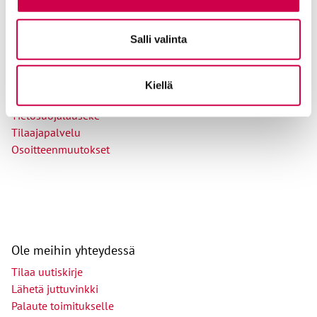
Salli valinta
Tilaajapalvelu
Sana-lehden kampanjat
Kestotilaajan edut
Kiellä
Tilausehdot
Tietosuojalauseke
Tilaajapalvelu
Osoitteenmuutokset
Ole meihin yhteydessä
Tilaa uutiskirje
Lähetä juttuvinkki
Palaute toimitukselle