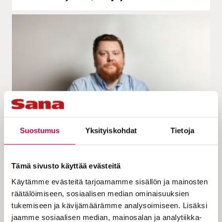
KOLUMNI | 29.01.2025
Suostumus
Yksityiskohdat
Tietoja
Viljamaa | Parasta A-luokkaa
Tämä sivusto käyttää evästeitä
Käytämme evästeitä tarjoamamme sisällön ja mainosten
räätälöimiseen, sosiaalisen median ominaisuuksien
tukemiseen ja kävijämäärämme analysoimiseen. Lisäksi
jaamme sosiaalisen median, mainosalan ja analytiikka-