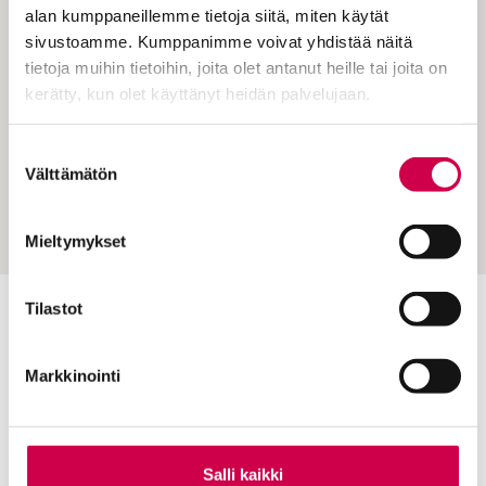
alan kumppaneillemme tietoja siitä, miten käytät
sivustoamme. Kumppanimme voivat yhdistää näitä
tietoja muihin tietoihin, joita olet antanut heille tai joita on
kerätty, kun olet käyttänyt heidän palvelujaan.
AIKA JA ILMIÖT | 08.02.2024
Cookiebot >
Visa Viljamaa ei jätä pappeuttaan narikkaan
Suostumuksen
edes pubeissa: ”Ellei Jumala ole mukana, me
Välttämätön
valinta
näemme liian pieniä asioita”, hän sanoo
Mieltymykset
Tilastot
Toimitus
Yhteystiedot
Markkinointi
Postiosoite
PL 48, 08101 LOHJA
Salli kaikki
Kust
antaja ja j
ulkaisija
Kansan Raamattuseuran Säätiö sr