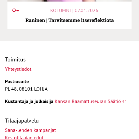
KOLUMNI | 07.01.2026
Raninen | Tarvitsemme itsereflektiota
Toimitus
Yhteystiedot
Postiosoite
PL 48, 08101 LOHJA
Kust
antaja ja j
ulkaisija
Kansan Raamattuseuran Säätiö sr
Tilaajapalvelu
Sana-lehden kampanjat
Kestotilaajan edut