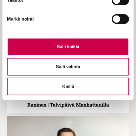
Tilastot
KOLUMNI | 05.03.2026
Haukio | Me minän sijasta?
Markkinointi
Salli kaikki
Salli valinta
Kiellä
KOLUMNI | 30.01.2026
Raninen | Talvipäivä Manhattanilla