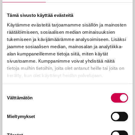
Tämä sivusto käyttää evästeitä
Käytämme evästeitä tarjoamamme sisällön ja mainosten
räätälöimiseen, sosiaalisen median ominaisuuksien
tukemiseen ja kävijämäärämme analysoimiseen. Lisäksi
jaamme sosiaalisen median, mainosalan ja analytiikka-
KOLUMNI | 27.03.2026
alan kumppaneillemme tietoja siitä, miten käytät
Viljamaa | Älä oleta!
sivustoamme. Kumppanimme voivat yhdistää näitä
tietoja muihin tietoihin, joita olet antanut heille tai joita on
kerätty, kun olet käyttänyt heidän palvelujaan.
Cookiebot >
Suostumuksen
Välttämätön
valinta
Mieltymykset