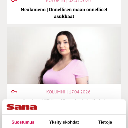
KOLUMNI | 08.05.2026
Neulaniemi | Onnellisen maan onnelliset
asukkaat
KOLUMNI | 17.04.2026
Raninen | Eikö sydämeni toimi oikein?
Suostumus
Yksityiskohdat
Tietoja