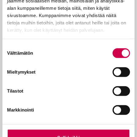
on päämäärä eikä elämä ole onttoa, kun se
jaamme sosiaalisen median, mainosalan ja analytiikka-
täyttyy tavoitteella. Mietin tätä, kun
alan kumppaneillemme tietoja siitä, miten käytät
katsoin Virpi Suutarin dokumenttia…
sivustoamme. Kumppanimme voivat yhdistää näitä
tietoja muihin tietoihin, joita olet antanut heille tai joita on
kerätty, kun olet käyttänyt heidän palvelujaan.
Cookiebot >
Suostumuksen
Välttämätön
KOKEILE KUUKAUSI
valinta
EUROLLA
Mieltymykset
Tutustu Sanan digitilaukseen
1 € / 1 kk. Se on helppoa ja
Tilastot
turvallista, voit perua
tilauksen milloin hyvänsä.
Markkinointi
Tilaa Sana