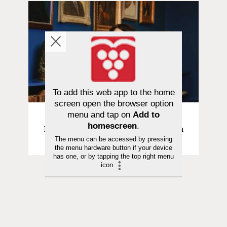
To add this web app to the home
screen open the browser option
menu and tap on
Add to
Kolumni | 29.05.2026
homescreen
.
Haukio | Valon voima – kulttuurista
The menu can be accessed by pressing
hyvinvointia
the menu hardware button if your device
has one, or by tapping the top right menu
icon
.