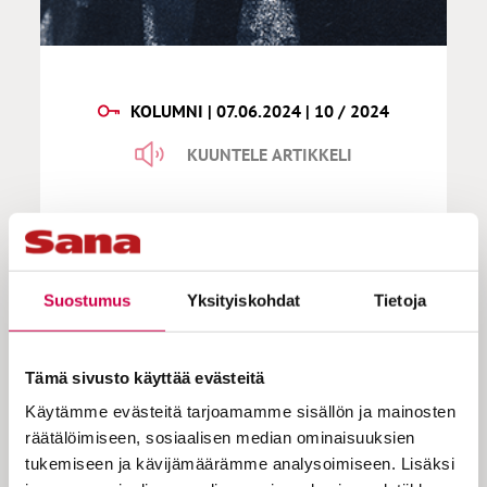
KOLUMNI | 07.06.2024 | 10 / 2024
KUUNTELE ARTIKKELI
Venho | Toivo liikkuu ja
kurkottaa
Suostumus
Yksityiskohdat
Tietoja
Tämä sivusto käyttää evästeitä
”Paratiisin kaipuu pitää meidät liikkeellä”,
sanoo Mari Leppänen. Totta, kaipauksessa
Käytämme evästeitä tarjoamamme sisällön ja mainosten
ja etsimisessä piilee usein syvä mielekkyys.
räätälöimiseen, sosiaalisen median ominaisuuksien
Sillä, joka jaksaa kaivata, on toivoa. Etsijällä
tukemiseen ja kävijämäärämme analysoimiseen. Lisäksi