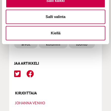
Salli kaikki
Salli valinta
LISÄÄ AIHEPIIRISTÄ
Kiellä
arvot
kolumni
luonto
JAA ARTIKKELI
KIRJOITTAJA
JOHANNA VENHO