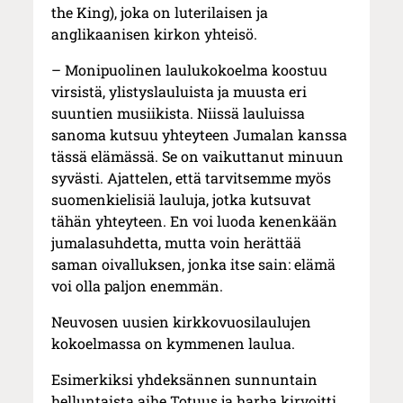
the King), joka on luterilaisen ja
anglikaanisen kirkon yhteisö.
– Monipuolinen laulukokoelma koostuu
virsistä, ylistyslauluista ja muusta eri
suuntien musiikista. Niissä lauluissa
sanoma kutsuu yhteyteen Jumalan kanssa
tässä elämässä. Se on vaikuttanut minuun
syvästi. Ajattelen, että tarvitsemme myös
suomenkielisiä lauluja, jotka kutsuvat
tähän yhteyteen. En voi luoda kenenkään
jumalasuhdetta, mutta voin herättää
saman oivalluksen, jonka itse sain: elämä
voi olla paljon enemmän.
Neuvosen uusien kirkkovuosilaulujen
kokoelmassa on kymmenen laulua.
Esimerkiksi yhdeksännen sunnuntain
helluntaista aihe Totuus ja harha kirvoitti