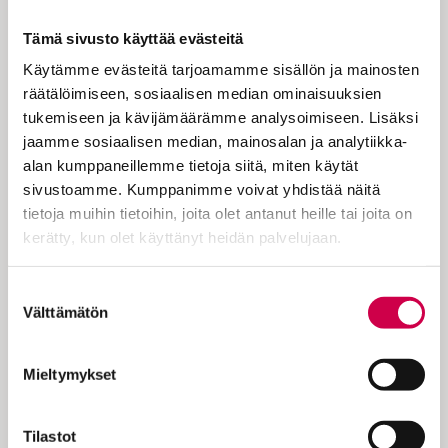
musiikkia muun muassa
Arto Myllärisen
ja
Tämä sivusto käyttää evästeitä
Vilja-Tuulia Huotarisen
käsikirjoittamiin
näytelmiin sekä hänen omiin teksteihinsä
Käytämme evästeitä tarjoamamme sisällön ja mainosten
musiikkidraamassa
Immanuel
(2013),
räätälöimiseen, sosiaalisen median ominaisuuksien
soivassa joulukuvaelmassa
Kuka Hän
tukemiseen ja kävijämäärämme analysoimiseen. Lisäksi
on
(2016),
jaamme sosiaalisen median, mainosalan ja analytiikka-
pääsiäismusikaalissa
Passion
(2017) sekä
alan kumppaneillemme tietoja siitä, miten käytät
näytelmissä
Lucia
(2018) ja
Miksi pääsiäistä
sivustoamme. Kumppanimme voivat yhdistää näitä
vietetään?
(2019).
tietoja muihin tietoihin, joita olet antanut heille tai joita on
kerätty, kun olet käyttänyt heidän palvelujaan.
Näytelmien teemoista on jo luettavissa
Neuvosen kiinnostus kirkkovuoden
Cookiebot >
Suostumuksen
kulkuun ja jumalanpalveluselämään. Hän
Välttämätön
valinta
on vaihtanut opettamisen kanttorin työhön
ja työskentelee parhaillaan kanttorina
Pirkkalan seurakunnassa. Hän toimii myös
Mieltymykset
Kansan Raamattuseuran muusikkona, ja
hänet voi tilata laulamaan ja puhumaan
Tilastot
seurakuntien tilaisuuksiin.