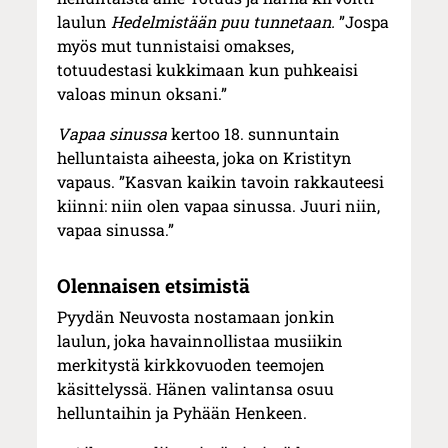
laulun
Hedelmistään puu tunnetaan.
”Jospa
myös mut tunnistaisi omakses,
totuudestasi kukkimaan kun puhkeaisi
valoas minun oksani.”
Vapaa sinussa
kertoo 18. sunnuntain
helluntaista aiheesta, joka on Kristityn
vapaus. ”Kasvan kaikin tavoin rakkauteesi
kiinni: niin olen vapaa sinussa. Juuri niin,
vapaa sinussa.”
Olennaisen etsimistä
Pyydän Neuvosta nostamaan jonkin
laulun, joka havainnollistaa musiikin
merkitystä kirkkovuoden teemojen
käsittelyssä. Hänen valintansa osuu
helluntaihin ja Pyhään Henkeen.