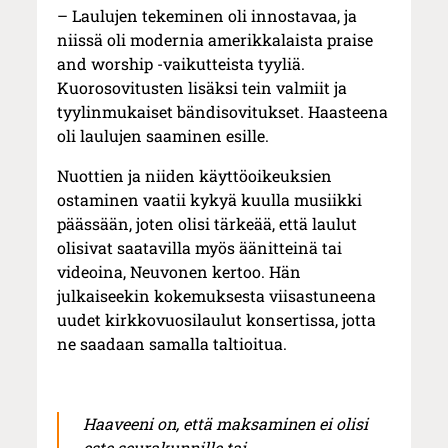
– Laulujen tekeminen oli innostavaa, ja
niissä oli modernia amerikkalaista praise
and worship -vaikutteista tyyliä.
Kuorosovitusten lisäksi tein valmiit ja
tyylinmukaiset bändisovitukset. Haasteena
oli laulujen saaminen esille.
Nuottien ja niiden käyttöoikeuksien
ostaminen vaatii kykyä kuulla musiikki
päässään, joten olisi tärkeää, että laulut
olisivat saatavilla myös äänitteinä tai
videoina, Neuvonen kertoo. Hän
julkaiseekin kokemuksesta viisastuneena
uudet kirkkovuosilaulut konsertissa, jotta
ne saadaan samalla taltioitua.
Haaveeni on, että maksaminen ei olisi
este seurakunnille tai