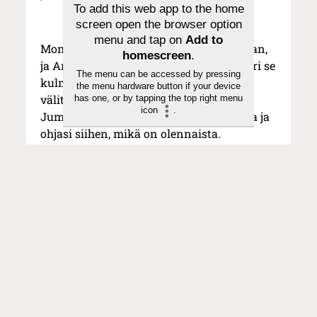
To add this web app to the home
screen open the browser option
menu and tap on
Add to
Moni teema voisi lähteä useaan suuntaan,
homescreen
.
ja Anu Neuvoselle oli tärkeää löytää juuri se
The menu can be accessed by pressing
kulma, jonka kautta sanoma parhaiten
the menu hardware button if your device
välittyy. Hän kertoo kokeneensa, että
has one, or by tapping the top right menu
icon
.
Jumala auttoi kirkastamaan sanottavaa ja
ohjasi siihen, mikä on olennaista.
– Muistan rukoilleeni, että anna tähän
sellainen melodia, joka kantaa sanoman
ihmisten sydämiin. En tiedä, kokevatko
muut sen niin, mutta minulle se on juuri
sellainen.
– Lähden aina lauluntekoon asenteella,
että haluan sanoa vain sen, minkä Jumala
haluaa minun sanovan. Joskus melodia tai
teksti vain tulee mieleen – kiitän silloin