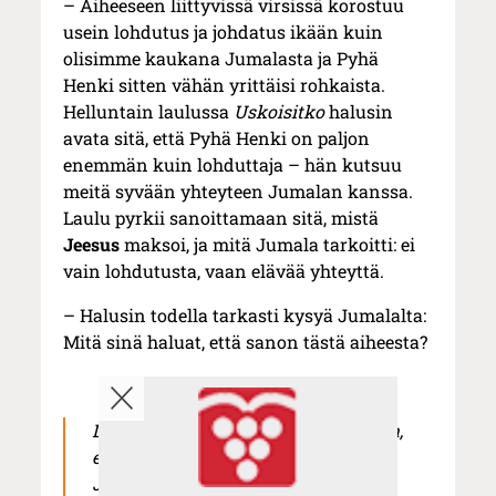
– Aiheeseen liittyvissä virsissä korostuu
usein lohdutus ja johdatus ikään kuin
olisimme kaukana Jumalasta ja Pyhä
Henki sitten vähän yrittäisi rohkaista.
Helluntain laulussa
Uskoisitko
halusin
avata sitä, että Pyhä Henki on paljon
enemmän kuin lohduttaja – hän kutsuu
meitä syvään yhteyteen Jumalan kanssa.
Laulu pyrkii sanoittamaan sitä, mistä
Jeesus
maksoi, ja mitä Jumala tarkoitti: ei
vain lohdutusta, vaan elävää yhteyttä.
– Halusin todella tarkasti kysyä Jumalalta:
Mitä sinä haluat, että sanon tästä aiheesta?
Lähden aina lauluntekoon asenteella,
että haluan sanoa vain sen, minkä
Jumala haluaa minun sanovan.