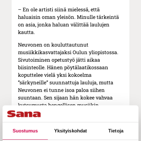
– En ole artisti siinä mielessä, että
haluaisin oman yleisön. Minulle tärkeintä
on asia, jonka haluan välittää laulujen
kautta.
Neuvonen on kouluttautunut
musiikkikasvattajaksi Oulun yliopistossa.
Sivutoiminen opetustyö jätti aikaa
biisinteolle. Hänen pöytälaatikossaan
koputtelee vielä yksi kokoelma
”särkyneille” suunnattuja lauluja, mutta
Neuvonen ei tunne isoa paloa siihen
suuntaan. Sen sijaan hän kokee vahvaa
kutsumusta hengellisen musiikin
tekemiseen.
Käyttömusiikkia
Suostumus
Yksityiskohdat
Tietoja
Lauluntekijän kynästä on syntynyt