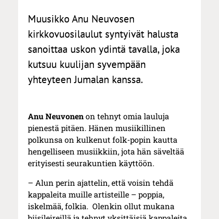
Muusikko Anu Neuvosen
kirkkovuosilaulut syntyivät halusta
sanoittaa uskon ydintä tavalla, joka
kutsuu kuulijan syvempään
yhteyteen Jumalan kanssa.
Anu Neuvonen
on tehnyt omia lauluja
pienestä pitäen. Hänen musiikillinen
polkunsa on kulkenut folk-popin kautta
hengelliseen musiikkiin, jota hän säveltää
erityisesti seurakuntien käyttöön.
– Alun perin ajattelin, että voisin tehdä
kappaleita muille artisteille – poppia,
iskelmää, folkia. Olenkin ollut mukana
biisileireillä ja tehnyt yksittäisiä kappaleita