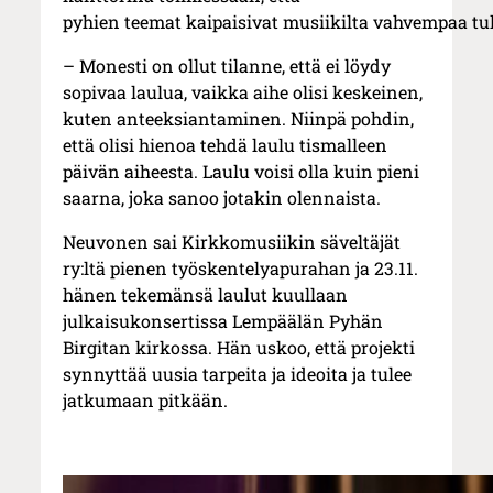
pyhien teemat kaipaisivat musiikilta vahvempaa tu
– Monesti on ollut tilanne, että ei löydy
sopivaa laulua, vaikka aihe olisi keskeinen,
kuten anteeksiantaminen. Niinpä pohdin,
että olisi hienoa tehdä laulu tismalleen
päivän aiheesta. Laulu voisi olla kuin pieni
saarna, joka sanoo jotakin olennaista.
Neuvonen sai Kirkkomusiikin säveltäjät
ry:ltä pienen työskentelyapurahan ja 23.11.
hänen tekemänsä laulut kuullaan
julkaisukonsertissa Lempäälän Pyhän
Birgitan kirkossa. Hän uskoo, että projekti
synnyttää uusia tarpeita ja ideoita ja tulee
jatkumaan pitkään.