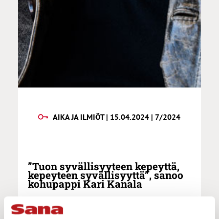
AIKA JA ILMIÖT | 15.04.2024 | 7/2024
”Tuon syvällisyyteen kepeyttä,
kepeyteen syvällisyyttä”, sanoo
kohupappi Kari Kanala