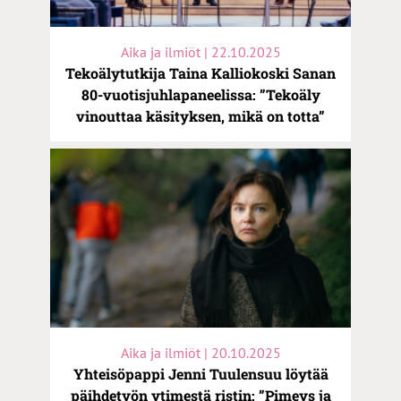
Aika ja ilmiöt | 22.10.2025
Tekoälytutkija Taina Kalliokoski Sanan
80-vuotisjuhlapaneelissa: ”Tekoäly
vinouttaa käsityksen, mikä on totta”
Aika ja ilmiöt | 20.10.2025
Yhteisöpappi Jenni Tuulensuu löytää
päihdetyön ytimestä ristin: ”Pimeys ja