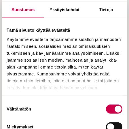
”On vakava virhe erottaa toisistaan
Suostumus
Yksityiskohdat
Tietoja
maallinen ja hengellinen”, Kari
Kanala painottaa. Hänelle ne
Tämä sivusto käyttää evästeitä
yhdistyvät viidessä h:ssa – hiljaisuus,
Käytämme evästeitä tarjoamamme sisällön ja mainosten
hitaus, huumori, hyväksyntä,
räätälöimiseen, sosiaalisen median ominaisuuksien
hyödyttömyys sekä neljässä j:ssä –
tukemiseen ja kävijämäärämme analysoimiseen. Lisäksi
Jeesus, juusto, jalkapallo ja julkisuus.
jaamme sosiaalisen median, mainosalan ja analytiikka-
alan kumppaneillemme tietoja siitä, miten käytät
sivustoamme. Kumppanimme voivat yhdistää näitä
tietoja muihin tietoihin, joita olet antanut heille tai joita on
Helsingin Paavalin seurakunnan
kerätty, kun olet käyttänyt heidän palvelujaan.
kirkkoherra Kari Kanala on monien ”tuttu”
– julkisuudesta. Nyt hän avaa elämäänsä
Cookiebot >
syvemmin Heli Pruukin kirjoittamassa
Suostumuksen
Välttämätön
kirjassa Pappi ja pelimies (Tammi 2024).
valinta
Kirja on papin, miehen ja ihmisen
kasvutarina ”keskenkasvuisesta kakarasta
Mieltymykset