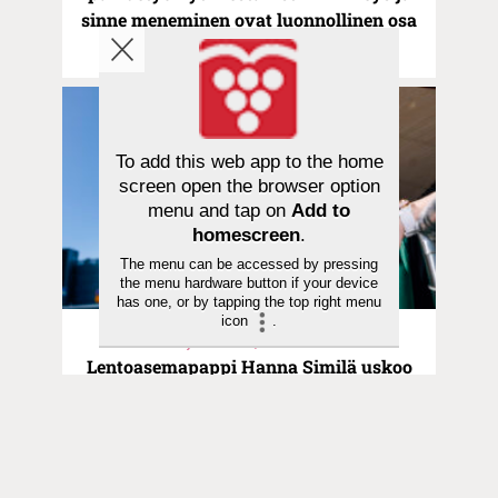
sinne meneminen ovat luonnollinen osa
tätä sanomaa”
To add this web app to the home
screen open the browser option
menu and tap on
Add to
homescreen
.
The menu can be accessed by pressing
the menu hardware button if your device
has one, or by tapping the top right menu
icon
.
Aika ja ilmiöt | 23.06.2025
Lentoasemapappi Hanna Similä uskoo
kohtaamisen voimaan: ”En voi tulla
tähän yhteisöön oma agenda edellä”