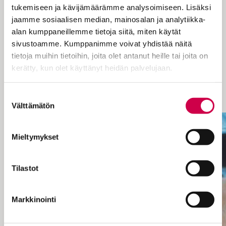
tukemiseen ja kävijämäärämme analysoimiseen. Lisäksi
– Tekoälyn numerot tulevat meiltä
jaamme sosiaalisen median, mainosalan ja analytiikka-
itseltämme, numerot ovat kuva tästä
alan kumppaneillemme tietoja siitä, miten käytät
maailmasta, Järvinen havainnollisti.
sivustoamme. Kumppanimme voivat yhdistää näitä
Taina Kalliokoski arvioi, että juuri tähän
tietoja muihin tietoihin, joita olet antanut heille tai joita on
liittyy yksi generativiisen tekoälyn
kerätty, kun olet käyttänyt heidän palvelujaan.
suurimmista ongelmista.
Cookiebot >
Suostumuksen
Välttämätön
valinta
Mieltymykset
Tilastot
Markkinointi