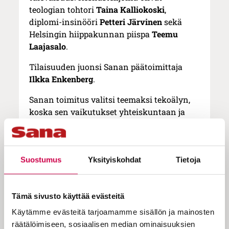
teologian tohtori
Taina Kalliokoski
,
diplomi-insinööri
Petteri Järvinen
sekä
Helsingin hiippakunnan piispa
Teemu
Laajasalo
.
Tilaisuuden juonsi Sanan päätoimittaja
Ilkka Enkenberg
.
Sanan toimitus valitsi teemaksi tekoälyn,
koska sen vaikutukset yhteiskuntaan ja
esimerkiksi työelämään on arvioitu
poikkeuksellisen merkittäväksi. Tämän
totesivat myös panelistit.
Suostumus
Yksityiskohdat
Tietoja
Petteri Järvinen toi esiin, että pelkistetysti
tekoäly on matriisien kertolaskua, jossa on
miljardeja numeroita. Tekoälyn käyttämä
Tämä sivusto käyttää evästeitä
data koostuu kaikesta siitä materiaalista,
Käytämme evästeitä tarjoamamme sisällön ja mainosten
jota ihmiskunta on tuottanut internetiin.
räätälöimiseen, sosiaalisen median ominaisuuksien