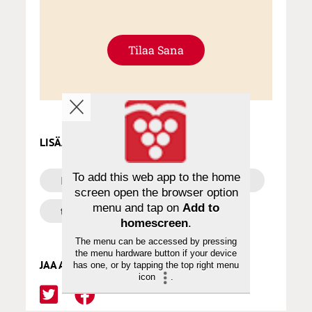
Tilaa Sana
LISÄÄ AIHEPIIRISTÄ
To add this web app to the home
Ihmisyys
media
Sana
screen open the browser option
menu and tap on
Add to
tekoäly
homescreen
.
The menu can be accessed by pressing
the menu hardware button if your device
JAA ARTIKKELI
has one, or by tapping the top right menu
icon
.