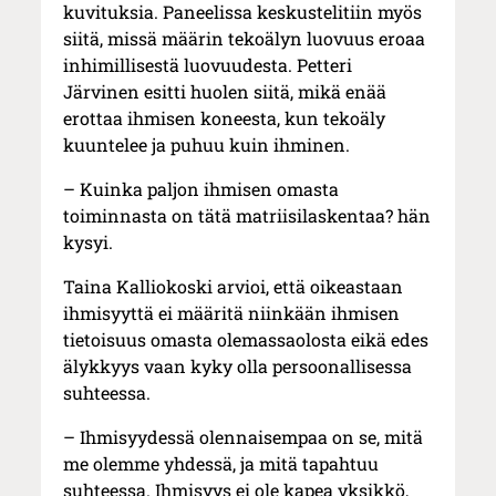
kuvituksia. Paneelissa keskustelitiin myös
siitä, missä määrin tekoälyn luovuus eroaa
inhimillisestä luovuudesta. Petteri
Järvinen esitti huolen siitä, mikä enää
erottaa ihmisen koneesta, kun tekoäly
kuuntelee ja puhuu kuin ihminen.
– Kuinka paljon ihmisen omasta
toiminnasta on tätä matriisilaskentaa? hän
kysyi.
Taina Kalliokoski arvioi, että oikeastaan
ihmisyyttä ei määritä niinkään ihmisen
tietoisuus omasta olemassaolosta eikä edes
älykkyys vaan kyky olla persoonallisessa
suhteessa.
– Ihmisyydessä olennaisempaa on se, mitä
me olemme yhdessä, ja mitä tapahtuu
suhteessa. Ihmisyys ei ole kapea yksikkö,