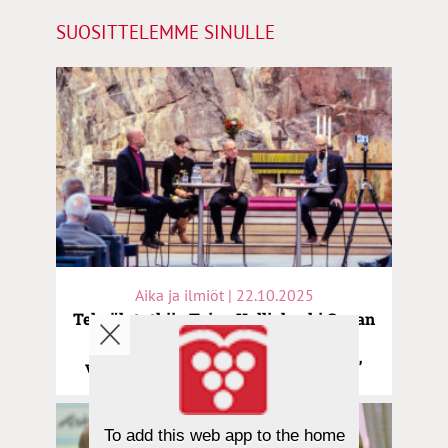
SUOSITTELEMME SINULLE
Aika ja ilmiöt | 22.10.2025
Tekoälytutkija Taina Kalliokoski Sanan
80-vuotisjuhlapaneelissa: ”Tekoäly
vinouttaa käsityksen, mikä on totta”
To add this web app to the home