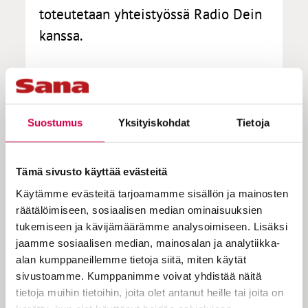
toteutetaan yhteistyössä Radio Dein
kanssa.
Sana
-media toteuttaa lokakuun alusta
monikanavaisen haastattelusarjan
otsikolla Elämäni sanat. Sarjan toimittaa
Suostumus
Yksityiskohdat
Tietoja
Sanan päätoimittaja
Ilkka Enkenberg
, joka
haastattele yhteiskunnan,
kulttuurielämään ja hengellisyyden
Tämä sivusto käyttää evästeitä
rajamailta tuttuja kasvoja.
Käytämme evästeitä tarjoamamme sisällön ja mainosten
räätälöimiseen, sosiaalisen median ominaisuuksien
Sarjan osat julkaistaan podcastina,
Radio
tukemiseen ja kävijämäärämme analysoimiseen. Lisäksi
Dein
ohjelmana sekä joidenkin
jaamme sosiaalisen median, mainosalan ja analytiikka-
haastateltavien kohdalla kirjoitettuna
alan kumppaneillemme tietoja siitä, miten käytät
artikkelina.
sivustoamme. Kumppanimme voivat yhdistää näitä
– Elämäni sanat -ohjelmassa haastateltava
tietoja muihin tietoihin, joita olet antanut heille tai joita on
valitsee kahdeksan itselleen