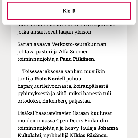
– Toivon, että ohjelman avulla yhä useampi
löytäisi Sanan sisällöt. Sana tunnetaan
Kiellä
syväluotaavista henkilökuvistaan ja
ammattitaidolla kirjoitetuista asiajutuista,
jotka ansaitsevat laajan yleisön.
Sarjan avaava Verkosto-seurakunnan
johtava pastori ja Alfa Suomen
toiminnanjohtaja
Panu Pitkänen
.
– Toisessa jaksossa vanhan musiikin
tuntija
Risto Nordell
puhuu
hapanjuurileivonnasta, koiranpäisestä
pyhimyksestä ja siitä, miksi hänestä tuli
ortodoksi, Enkenberg paljastaa.
Lisäksi haastateltavien listaan kuuluvat
muiden muassa Open Doors Finlandin
toiminnanjohtaja ja heavy-laulaja
Johanna
Kultalahti
, nyrkkeilijä
Niklas Räsänen
,