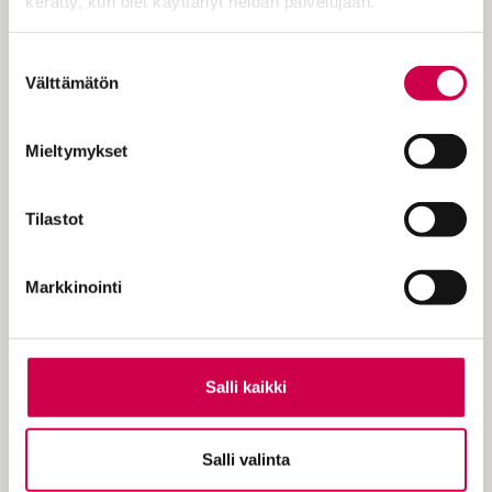
kerätty, kun olet käyttänyt heidän palvelujaan.
merkityksellistä sanaa, joiden kautta
pääsemme tutustumaan häneen. Meillä
Cookiebot >
Suostumuksen
kaikilla on mielenkiintoisia tarinoita
Välttämätön
valinta
kerrottavanamme, ja valitut sanat toimivat
ikkunoina elämän tärkeisiin tarinoihin,
Mieltymykset
Enkenberg kertoo.
– Jaksot esitetään myös Radio Dein
Tilastot
taajuuksilla sunnuntaisin lokakuun 6.
päivästä alkaen kello 20.03. Yhden jakson
pituus on 45 minuuttia. Podcastit ovat
Markkinointi
usein hieman pidempiä, sillä itse
haastattelutilanne on elävä, eikä podcast
ole sidottu radion lähetysaikatauluun.
Salli kaikki
Enkenbergin mukaan Elämäni sanat on
suunnattu jokaiselle, joka on kiinnostunut
toisten ihmisten elämän käännekohidsta.
Salli valinta