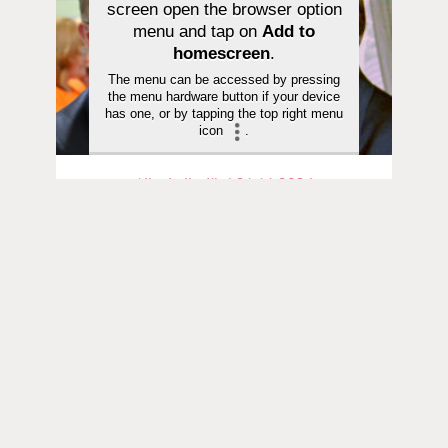
screen open the browser option
menu and tap on
Add to
homescreen
.
The menu can be accessed by pressing
the menu hardware button if your device
has one, or by tapping the top right menu
icon
.
Aika ja ilmiöt | 21.11.2024
”Voiko olla epäkristillisempää
toimintaa?” – Tapani Ruokanen
muistelee pääkirjoitusta, jolla hän
suututti Esko Ahon 1990-luvulla