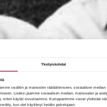
Yksityiskohdat
itä
mme sisällön ja mainosten räätälöimiseen, sosiaalisen median
iseen. Lisäksi jaamme sosiaalisen median, mainosalan ja analy
, miten käytät sivustoamme. Kumppanimme voivat yhdistää näitä t
n kerätty, kun olet käyttänyt heidän palvelujaan.