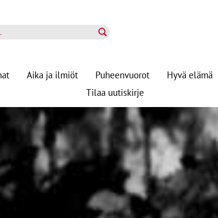
nat
Aika ja ilmiöt
Puheenvuorot
Hyvä elämä
Tilaa uutiskirje