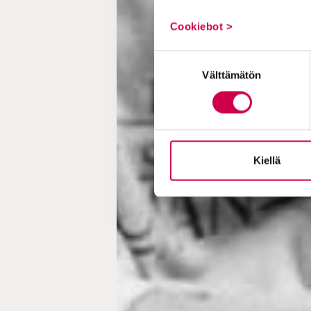
Cookiebot >
Suostumuksen
Välttämätön
valinta
Kiellä