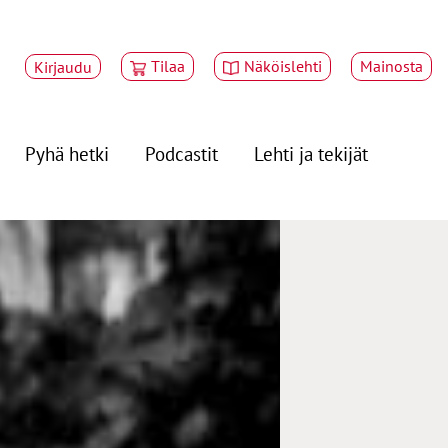
Tilaa
Näköislehti
Mainosta
Kirjaudu
Pyhä hetki
Podcastit
Lehti ja tekijät