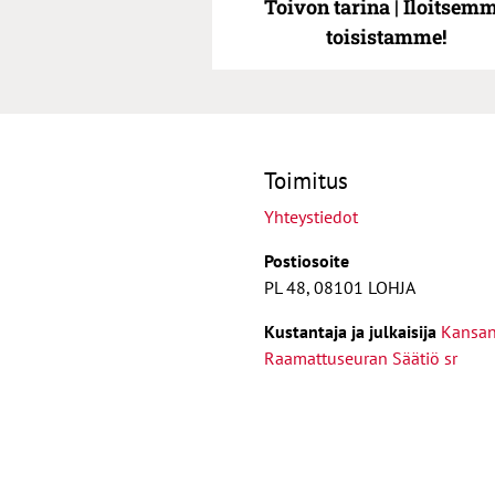
Toivon tarina | Iloitsem
toisistamme!
Toimitus
Yhteystiedot
Postiosoite
PL 48, 08101 LOHJA
Kust
antaja ja j
ulkaisija
Kansa
Raamattuseuran Säätiö sr