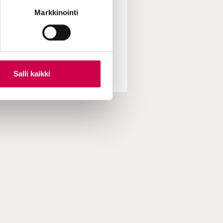
HMISTEN TARINAT | 07.07.2023
Markkinointi
Kahdesti siunattu liitto
Salli kaikki