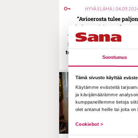
HYVÄ ELÄMÄ | 04.09.202
”Avioerosta tulee paljo
helpompi, jos molemma
ymmärtävät oman osuuten
neuvoo Parempi avioliitto 
toiminnanjohtaja Hanna Ra
Suostumus
Matikainen
Tämä sivusto käyttää eväste
Käytämme evästeitä tarjoama
ja kävijämäärämme analysoim
kumppaneillemme tietoja siitä
olet antanut heille tai joita o
Cookiebot >