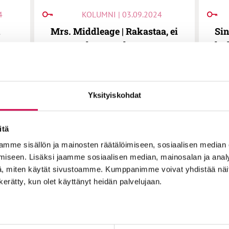
4
KOLUMNI | 03.09.2024
n
Mrs. Middleage | Rakastaa, ei
Sin
t
rakasta, rakastaa
les
sa”,
r
ry:n
et
nssi-
Yksityiskohdat
itä
mme sisällön ja mainosten räätälöimiseen, sosiaalisen median
iseen. Lisäksi jaamme sosiaalisen median, mainosalan ja analy
, miten käytät sivustoamme. Kumppanimme voivat yhdistää näitä t
n kerätty, kun olet käyttänyt heidän palvelujaan.