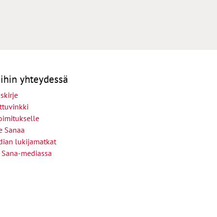
ihin yhteydessä
skirje
ttuvinkki
oimitukselle
le Sanaa
ian lukijamatkat
 Sana-mediassa