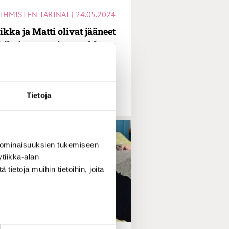
IHMISTEN TARINAT | 24.05.2024
ikka ja Matti olivat jääneet
kiksi, mutta sitten rakkaus
oihahti: ”Suntio huolehti,
temme kompuroi korkeissa
kynnyksissä”
Tietoja
 ominaisuuksien tukemiseen
tiikka-alan
ietoja muihin tietoihin, joita