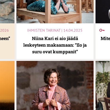
.2026
IHMISTEN TARINAT | 14.04.2025
neen”
Niina Kari ei aio jäädä
Mite
leskeyteen makaamaan: ”Ilo ja
suru ovat kumppanit”