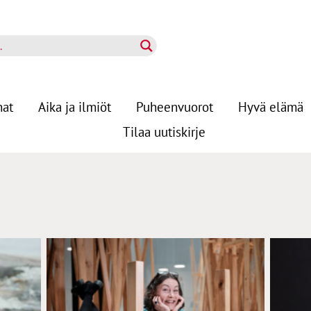
nat
Aika ja ilmiöt
Puheenvuorot
Hyvä elämä
Tilaa uutiskirje