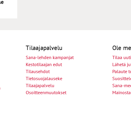
me
Tilaajapalvelu
Ole me
Sana-lehden kampanjat
Tilaa uuti
Kestotilaajan edut
Lähetä ju
Tilausehdot
Palaute t
Tietosuojalauseke
Suositte
Tilaajapalvelu
Sana-med
n
Osoitteenmuutokset
Mainosta