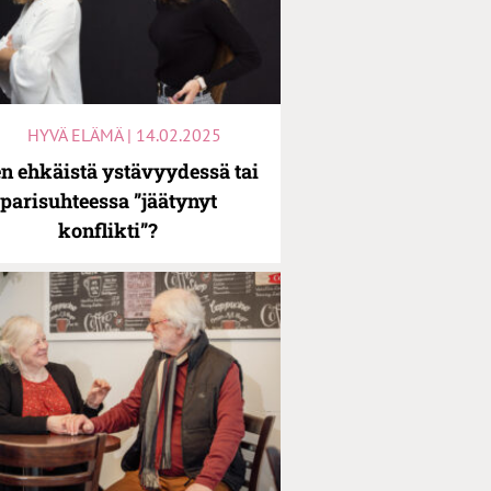
HYVÄ ELÄMÄ | 14.02.2025
n ehkäistä ystävyydessä tai
parisuhteessa ”jäätynyt
konflikti”?