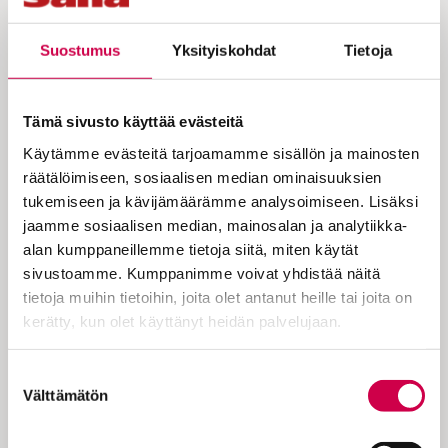
samalla ehkä harvinainenkin”
Suostumus
Yksityiskohdat
Tietoja
Diakoniatyöstä eläkkeelle jääneen
Tämä sivusto käyttää evästeitä
Riti Hirvosella on kolme poikaa.
Käytämme evästeitä tarjoamamme sisällön ja mainosten
Heistä jokaiselta löytyi sama
räätälöimiseen, sosiaalisen median ominaisuuksien
harvinainen perinnöllinen sairaus,
tukemiseen ja kävijämäärämme analysoimiseen. Lisäksi
jaamme sosiaalisen median, mainosalan ja analytiikka-
pikkuaivoataksia.
alan kumppaneillemme tietoja siitä, miten käytät
sivustoamme. Kumppanimme voivat yhdistää näitä
tietoja muihin tietoihin, joita olet antanut heille tai joita on
Vuoden 2013 alussa Riti Hirvonen oli
kerätty, kun olet käyttänyt heidän palvelujaan.
ehtinyt jo muutaman kuukauden totutella
eläkepäiviinsä, jotka olivat koittaneet
Cookiebot >
Suostumuksen
kirkon diakonian asiantuntijatehtävistä.
Välttämätön
valinta
Vapaus työelämästä tuli jälkikäteen
ajatellen siunatulla hetkellä, sillä hänen