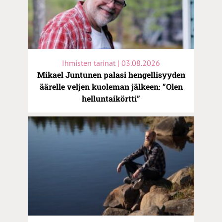
Ihmisten tarinat | 03.08.2026
Mikael Juntunen palasi hengellisyyden
äärelle veljen kuoleman jälkeen: ”Olen
helluntaikörtti”