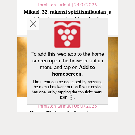
Ihmisten tarinat | 24.07.2026
Mikael, 32, rakensi spiritismilaudan ja
etsi rauhaa uushenkisyydestä –
”Jeesus puuttui peliin”
To add this web app to the home
screen open the browser option
menu and tap on
Add to
homescreen
.
The menu can be accessed by pressing
the menu hardware button if your device
has one, or by tapping the top right menu
icon
.
Ihmisten tarinat | 06.07.2026
Hanna Ekola on kulkenut monen
menetyksen läpi: ”Surun tehtävä on
auttaa selviytymään kivusta”