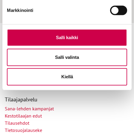
Merkityksellisen kuluttajuuden haaste
Markkinointi
Salli kaikki
Toimitus
Yhteystiedot
Salli valinta
Postiosoite
PL 48, 08101 LOHJA
Kiellä
Kust
antaja ja j
ulkaisija
Kansan Raamattuseuran Säätiö sr
Tilaajapalvelu
Sana-lehden kampanjat
Kestotilaajan edut
Tilausehdot
Tietosuojalauseke