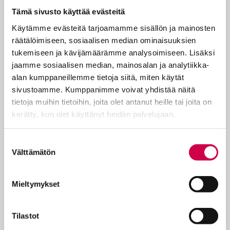
Tämä sivusto käyttää evästeitä
Käytämme evästeitä tarjoamamme sisällön ja mainosten
räätälöimiseen, sosiaalisen median ominaisuuksien
tukemiseen ja kävijämäärämme analysoimiseen. Lisäksi
jaamme sosiaalisen median, mainosalan ja analytiikka-
SANA AVAUTUU | 12.10.2022
alan kumppaneillemme tietoja siitä, miten käytät
Jumalan valtakunta keskellämme
sivustoamme. Kumppanimme voivat yhdistää näitä
tietoja muihin tietoihin, joita olet antanut heille tai joita on
kerätty, kun olet käyttänyt heidän palvelujaan.
Cookiebot >
Suostumuksen
Välttämätön
valinta
Mieltymykset
Tilastot
SANA AVAUTUU | 28.09.2022