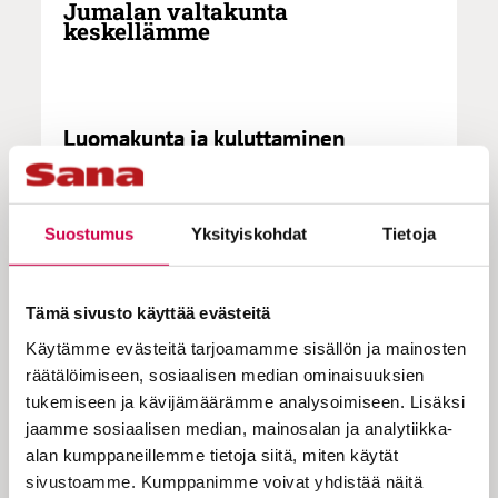
Jumalan valtakunta
keskellämme
Luomakunta ja kuluttaminen
Raamatussa 3/3
Ihmisen aikakaudella – laaja-alaisten,
Suostumus
Yksityiskohdat
Tietoja
alati vaikeutuvien ja monimuotoisten
ympäristö- ja kestävyyshaasteiden
Tämä sivusto käyttää evästeitä
keskellä – ei kenellekään meistä ole
Käytämme evästeitä tarjoamamme sisällön ja mainosten
tarjolla sivustakatsojan roolia. Onko
räätälöimiseen, sosiaalisen median ominaisuuksien
koko globaalia todellisuutta
tukemiseen ja kävijämäärämme analysoimiseen. Lisäksi
koskettavan kärsimyksen
jaamme sosiaalisen median, mainosalan ja analytiikka-
alan kumppaneillemme tietoja siitä, miten käytät
kohtaamisessa kyse myös Jumalan
sivustoamme. Kumppanimme voivat yhdistää näitä