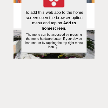
Sana avautuu | 10.06.2026
To add this web app to the home
Mitä ajatella Jumalasta? Osa 2/5:
screen open the browser option
Sensuroitu käsky
menu and tap on
Add to
homescreen
.
The menu can be accessed by pressing
the menu hardware button if your device
has one, or by tapping the top right menu
icon
.
Sana avautuu | 03.06.2026
Mitä ajatella Jumalasta? Osa 1/5 | Älä
usko tätä Jumalasta