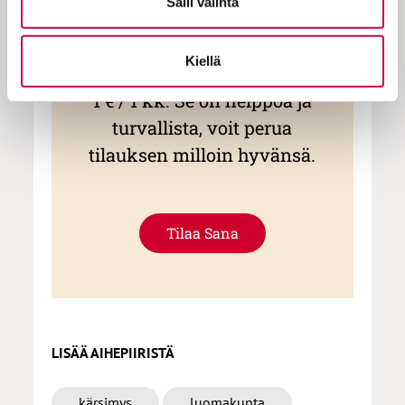
KOKEILE KUUKAUSI
Salli valinta
EUROLLA
Kiellä
Tutustu Sanan digitilaukseen
1 € / 1 kk. Se on helppoa ja
turvallista, voit perua
tilauksen milloin hyvänsä.
Tilaa Sana
LISÄÄ AIHEPIIRISTÄ
kärsimys
luomakunta