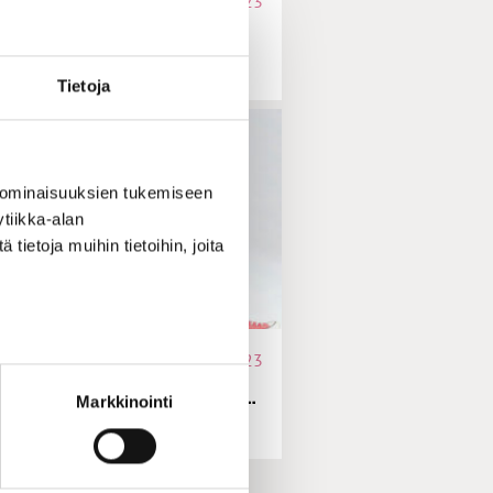
IRJEITÄ SÄRKYNEILLE | 19.04.2023
ttiaho | Ole elämäsi Gideon
Tietoja
 ominaisuuksien tukemiseen
tiikka-alan
ietoja muihin tietoihin, joita
IRJEITÄ SÄRKYNEILLE | 16.02.2023
tiaho | Jos haluat olla mies…
Markkinointi