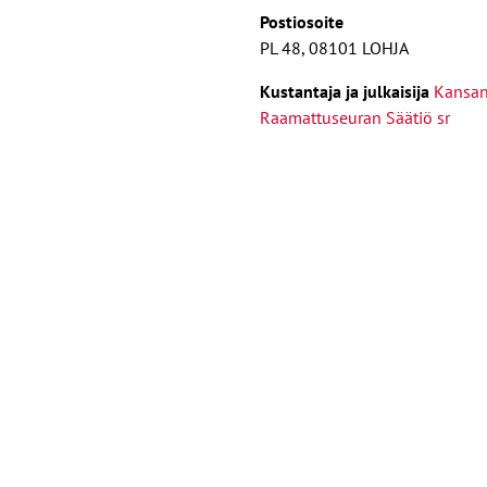
Postiosoite
PL 48, 08101 LOHJA
Kust
antaja ja j
ulkaisija
Kansa
Raamattuseuran Säätiö sr