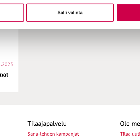
Salli valinta
1.2023
anat
Tilaajapalvelu
Ole me
Sana-lehden kampanjat
Tilaa uuti