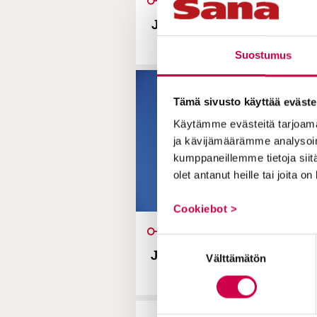
KIRJEITÄ SÄRKYNEILLE | 05.0
Jaakko Pirttiaho | Onko J
hyvä?
Suostumus
Tämä sivusto käyttää eväste
Käytämme evästeitä tarjoama
ja kävijämäärämme analysoim
kumppaneillemme tietoja siitä
olet antanut heille tai joita o
Cookiebot >
KIRJEITÄ SÄRKYNEILLE | 28.0
Suostumuksen
Jaakko Pirttiaho | Pelkään, 
Välttämätön
valinta
sittenkään