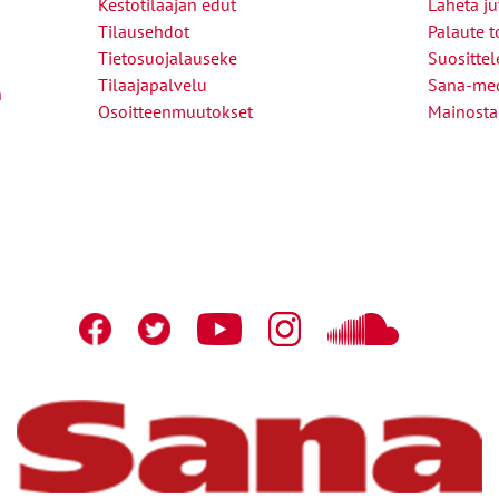
Kestotilaajan edut
Lähetä ju
Tilausehdot
Palaute t
Tietosuojalauseke
Suositte
Tilaajapalvelu
Sana-med
n
Osoitteenmuutokset
Mainosta