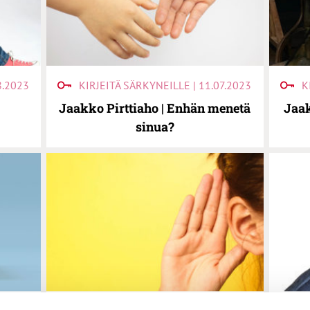
8.2023
KIRJEITÄ SÄRKYNEILLE | 11.07.2023
K
Jaakko Pirttiaho | Enhän menetä
Jaak
sinua?