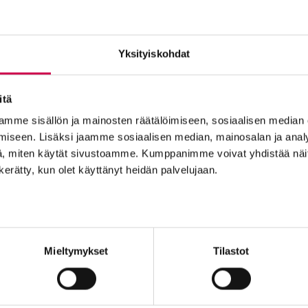
6.2023
KIRJEITÄ SÄRKYNEILLE | 22.05.2023
K
umala
Jaakko Pirttiaho | Mikä on totta?
Pir
Yksityiskohdat
itä
mme sisällön ja mainosten räätälöimiseen, sosiaalisen median
iseen. Lisäksi jaamme sosiaalisen median, mainosalan ja analy
, miten käytät sivustoamme. Kumppanimme voivat yhdistää näitä t
n kerätty, kun olet käyttänyt heidän palvelujaan.
3.2023
KIRJEITÄ SÄRKYNEILLE | 13.03.2023
K
ja en
Jaakko Pirttiaho | Marian kolme
Pirt
Mieltymykset
Tilastot
uhria