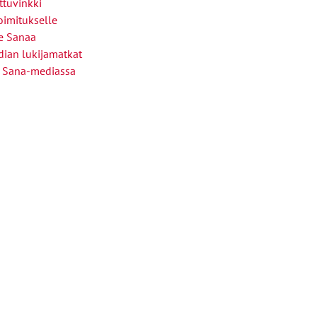
ttuvinkki
oimitukselle
le Sanaa
ian lukijamatkat
 Sana-mediassa