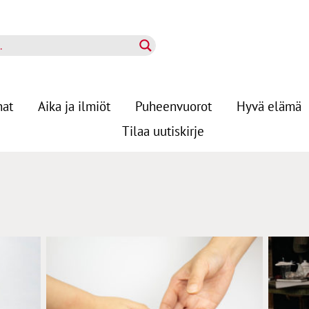
nat
Aika ja ilmiöt
Puheenvuorot
Hyvä elämä
Tilaa uutiskirje