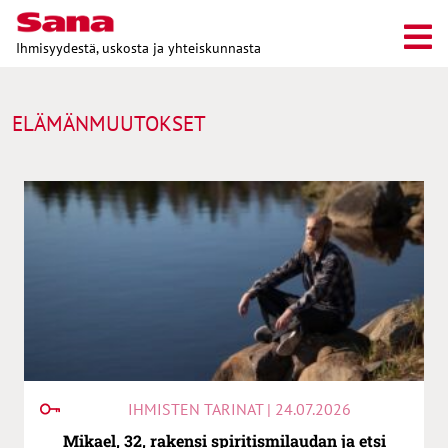
Ihmisyydestä, uskosta ja yhteiskunnasta
ELÄMÄNMUUTOKSET
IHMISTEN TARINAT | 24.07.2026
Mikael, 32, rakensi spiritismilaudan ja etsi