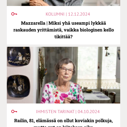
KOLUMNI | 12.12.2024
Mazzarella | Miksi yhä useampi lykkää
raskauden yrittämistä, vaikka biologinen kello
tikittää?
IHMISTEN TARINAT | 04.10.2024
Railin, 81, elämässä on ollut koviakin polkuja,