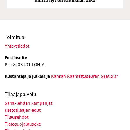
mutta nyt on kiitoksen aika
Toimitus
Yhteystiedot
Postiosoite
PL 48, 08101 LOHJA
Kust
antaja ja j
ulkaisija
Kansan Raamattuseuran Säätiö sr
Tilaajapalvelu
Sana-lehden kampanjat
Kestotilaajan edut
Tilausehdot
Tietosuojalauseke