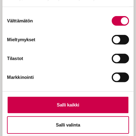
Cookiebot >
Suostumuksen
Välttämätön
valinta
Mieltymykset
Tilastot
IHMISTEN TARINAT | 13.01.2025
Markkinointi
”Iän myötä jumalakuvassani korostuu
oikeamielinen tuomari, joka tuomitsee
vääryyden”, sanoo 70-vuotisjuhlakiertueelleen
valmistautuva Jaakko Löytty
Salli kaikki
Salli valinta