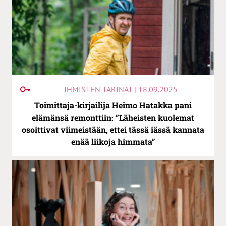
IHMISTEN TARINAT | 18.09.2025
Toimittaja-kirjailija Heimo Hatakka pani
elämänsä remonttiin: ”Läheisten kuolemat
osoittivat viimeistään, ettei tässä iässä kannata
enää liikoja himmata”