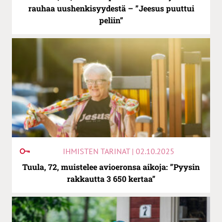
rauhaa uushenkisyydestä – ”Jeesus puuttui
peliin”
IHMISTEN TARINAT | 02.10.2025
Tuula, 72, muistelee avioeronsa aikoja: ”Pyysin
rakkautta 3 650 kertaa”