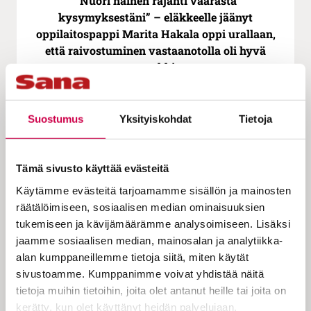
”Nuori nainen räjähti väärästä
kysymyksestäni” – eläkkeelle jäänyt
oppilaitospappi Marita Hakala oppi urallaan,
että raivostuminen vastaanotolla oli hyvä
merkki
Suostumus
Yksityiskohdat
Tietoja
Tämä sivusto käyttää evästeitä
Käytämme evästeitä tarjoamamme sisällön ja mainosten
räätälöimiseen, sosiaalisen median ominaisuuksien
tukemiseen ja kävijämäärämme analysoimiseen. Lisäksi
jaamme sosiaalisen median, mainosalan ja analytiikka-
IHMISTEN TARINAT | 16.01.2025
alan kumppaneillemme tietoja siitä, miten käytät
Elämäni sanat | Lähellä kuolemaa käynyt Ira
sivustoamme. Kumppanimme voivat yhdistää näitä
Lange: ”En antaisi syöpiäni pois”
tietoja muihin tietoihin, joita olet antanut heille tai joita on
kerätty, kun olet käyttänyt heidän palvelujaan.