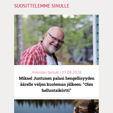
SUOSITTELEMME SINULLE
Ihmisten tarinat | 03.08.2026
Mikael Juntunen palasi hengellisyyden
äärelle veljen kuoleman jälkeen: ”Olen
helluntaikörtti”