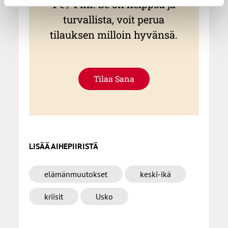
1 € / 1 kk. Se on helppoa ja
turvallista, voit perua
tilauksen milloin hyvänsä.
Tilaa Sana
LISÄÄ AIHEPIIRISTÄ
elämänmuutokset
keski-ikä
kriisit
Usko