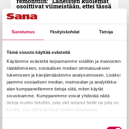
remonttiin: ”Läheisten kuolemat
osoittivat viimeistään, ettei tässä
iässä kannata enää liikoja
himmata”
Suostumus
Yksityiskohdat
Tietoja
Keski-iän kehityskriisissä toimittaja
ja kirjailija Heimo Hatakka kävi läpi
Tämä sivusto käyttää evästeitä
luopumisten sarjan, päivitti
Käytämme evästeitä tarjoamamme sisällön ja mainosten
räätälöimiseen, sosiaalisen median ominaisuuksien
perhesuhteet ja uskon. ”Työstin
tukemiseen ja kävijämäärämme analysoimiseen. Lisäksi
maailmankatsomukseni uusiksi
jaamme sosiaalisen median, mainosalan ja analytiikka-
keski-iän myrskyissä. On arvokasta
alan kumppaneillemme tietoja siitä, miten käytät
sivustoamme. Kumppanimme voivat yhdistää näitä
saada kokea toinen murrosikä
tietoja muihin tietoihin, joita olet antanut heille tai joita on
kypsässä aikuisuudessa.”
kerätty, kun olet käyttänyt heidän palvelujaan.
Cookiebot >
Suostumuksen
Tuttu poninhäntäpäinen hahmo tuli