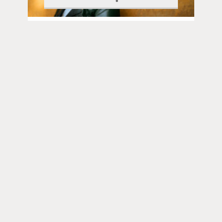
Ihmisten tarinat | 06.07.2026
Hanna Ekola on kulkenut monen
menetyksen läpi: ”Surun tehtävä on
auttaa selviytymään kivusta”
Toimitus
Yhteystiedot
Postiosoite
PL 48, 08101 LOHJA