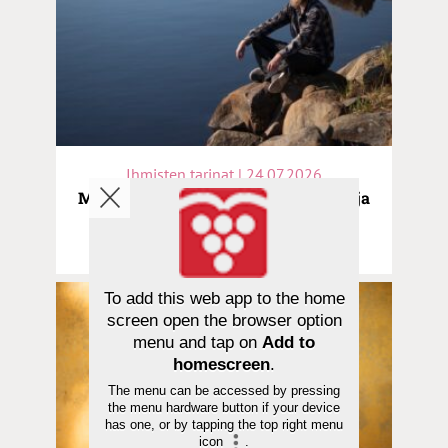
Ihmisten tarinat | 24.07.2026
Mikael, 32, rakensi spiritismilaudan ja
etsi rauhaa uushenkisyydestä –
”Jeesus puuttui peliin”
To add this web app to the home
screen open the browser option
menu and tap on
Add to
homescreen
.
The menu can be accessed by pressing
the menu hardware button if your device
has one, or by tapping the top right menu
icon
.