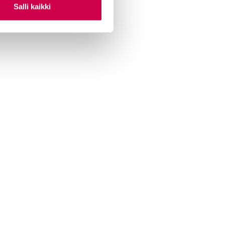
Salli kaikki
ian lukijamatkat
 Sana-mediassa