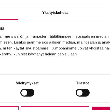
Yksityiskohdat
itä
 29.07.2026
AIKA JA 
mme sisällön ja mainosten räätälöimiseen, sosiaalisen median
 on kristityn tapa nähdä
Lumijokelainen Jo
iseen. Lisäksi jaamme sosiaalisen median, mainosalan ja analy
suus
seurakuntansa ehtooll
, miten käytät sivustoamme. Kumppanimme voivat yhdistää näitä t
hasansk
n kerätty, kun olet käyttänyt heidän palvelujaan.
Tilaajapalvelu
Ole me
Mieltymykset
Tilastot
Sana-lehden kampanjat
Tilaa uuti
Kestotilaajan edut
Lähetä ju
Tilausehdot
Palaute t
Tietosuojalauseke
Suositte