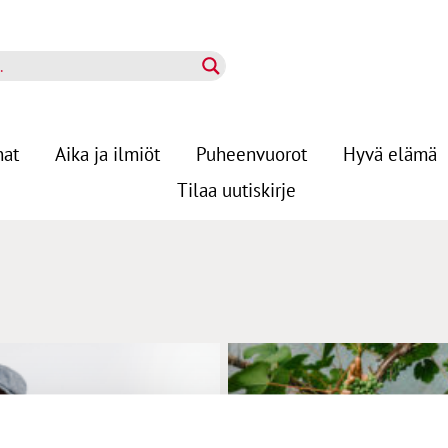
nat
Aika ja ilmiöt
Puheenvuorot
Hyvä elämä
Tilaa uutiskirje