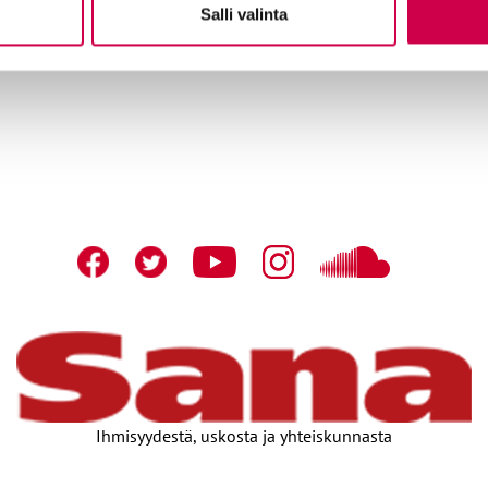
Salli valinta
Tilaajapalvelu
Sana-med
n
Osoitteenmuutokset
Mainosta
Ihmisyydestä, uskosta ja yhteiskunnasta