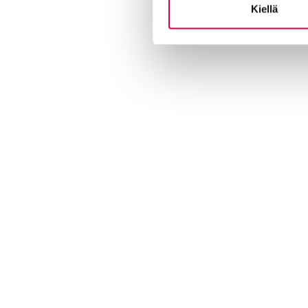
Kiellä
Kust
antaja ja j
ulkaisija
Kansa
Raamattuseuran Säätiö sr