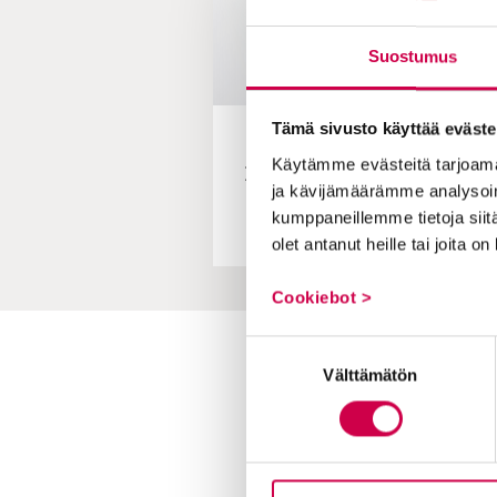
Suostumus
Tämä sivusto käyttää eväste
PÄÄKIRJOITUS |
Käytämme evästeitä tarjoama
Pääkirjoitus | Kiitollisuus
ja kävijämäärämme analysoim
todelli
kumppaneillemme tietoja siitä
olet antanut heille tai joita o
Cookiebot >
Suostumuksen
Toimitus
Välttämätön
valinta
Yhteystiedot
Postiosoite
PL 48, 08101 LOHJA