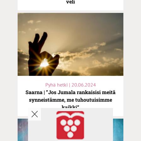
veli
Pyhä hetki | 20.06.2024
Saarna | ”Jos Jumala rankaisisi meitä
synneistämme, me tuhoutuisimme
kaikki”