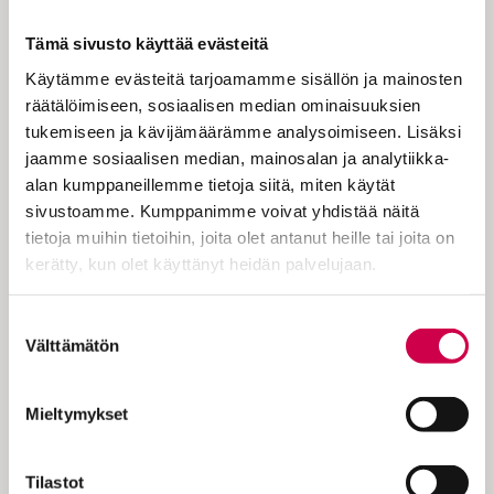
On vaikea käsittää, että Jumala
rakastaa vihollistani yhtä paljon kuin
Tämä sivusto käyttää evästeitä
minua.
Käytämme evästeitä tarjoamamme sisällön ja mainosten
räätälöimiseen, sosiaalisen median ominaisuuksien
tukemiseen ja kävijämäärämme analysoimiseen. Lisäksi
Tämän pyhän teemana on lähimmäinen.
jaamme sosiaalisen median, mainosalan ja analytiikka-
Kirkkovuoden kalenterissa tämän on 14.
alan kumppaneillemme tietoja siitä, miten käytät
sunnuntai helluntaista. Liturginen väri on
sivustoamme. Kumppanimme voivat yhdistää näitä
vihreä, ja alttarilla on kaksi kynttilää.
tietoja muihin tietoihin, joita olet antanut heille tai joita on
Päivän evankeliumina luetaan Matteuksen
kerätty, kun olet käyttänyt heidän palvelujaan.
evankeliumin luvusta 5 jakeet 43–48:
Jeesus sanoi: ”Teille on opetettu: ’Rakasta
Cookiebot >
Suostumuksen
lähimmäistäsi ja vihaa…
Välttämätön
valinta
Mieltymykset
KOKEILE KUUKAUSI
Tilastot