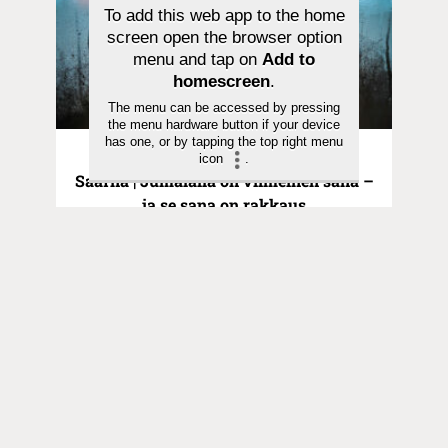
To add this web app to the home
screen open the browser option
menu and tap on
Add to
homescreen
.
The menu can be accessed by pressing
the menu hardware button if your device
has one, or by tapping the top right menu
Pyhä hetki | 26.01.2024
icon
.
Saarna | Jumalalla on viimeinen sana –
ja se sana on rakkaus
Toimitus
Yhteystiedot