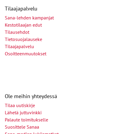
Tilaajapalvelu
Sana-lehden kampanjat
Kestotilaajan edut
Tilausehdot
Tietosuojalauseke
Tilaajapalvelu
Osoitteenmuutokset
Ole meihin yhteydessä
Tilaa uutiskirje
Lähetä juttuvinkki
Palaute toimitukselle
Suosittele Sanaa
Sana-median lukijamatkat