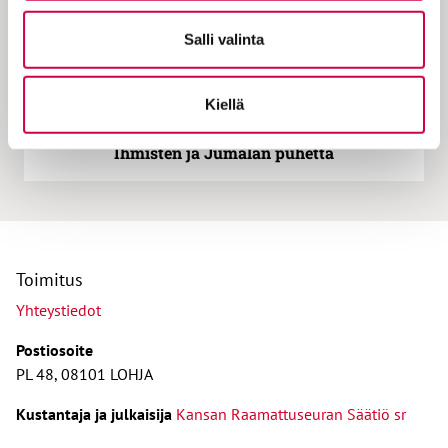
Salli valinta
Kiellä
SANA AVAUTUU | 26.10.2022
Ihmisten ja Jumalan puhetta
Toimitus
Yhteystiedot
Postiosoite
PL 48, 08101 LOHJA
Kust
antaja ja j
ulkaisija
Kansan Raamattuseuran Säätiö sr