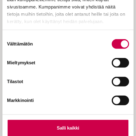
Vertaus koskettaa | Jumala tulee lähemmäs
sivustoamme. Kumppanimme voivat yhdistää näitä
tietoja muihin tietoihin, joita olet antanut heille tai joita on
kerätty, kun olet käyttänyt heidän palvelujaan.
Cookiebot >
Suostumuksen
Välttämätön
valinta
Mieltymykset
Tilastot
SANA AVAUTUU | 23.11.2022
Raamattua ei kannata puolustella
Markkinointi
Salli kaikki