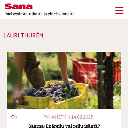
Ihmisyydestä, uskosta ja yhteiskunnasta
LAURI THURÉN
PYHÄ HETKI | 14.02.2025
Saarna| Epäreilu vai reilu isäntä?