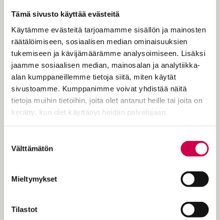
armosta sitä pienentämättä? Miten
Tämä sivusto käyttää evästeitä
kuvailla sen suuruutta, laajuutta ja
Käytämme evästeitä tarjoamamme sisällön ja mainosten
radikaaliutta, kysyy Pietu
räätälöimiseen, sosiaalisen median ominaisuuksien
tukemiseen ja kävijämäärämme analysoimiseen. Lisäksi
Korpelainen.
jaamme sosiaalisen median, mainosalan ja analytiikka-
alan kumppaneillemme tietoja siitä, miten käytät
sivustoamme. Kumppanimme voivat yhdistää näitä
Tämä pyhä on 3. sunnuntai ennen
tietoja muihin tietoihin, joita olet antanut heille tai joita on
paastonaikaa. Päivän latinankielinen nimi
kerätty, kun olet käyttänyt heidän palvelujaan.
septuagesima on suomeksi
seitsemäskymmenes, ja se kertoo, montako
Cookiebot >
Suostumuksen
päivää on pääsiäiseen. Tästä päivästä on
Välttämätön
valinta
vanhastaan alkanut papiston paasto.
Alttari puetaan vihreään, ja kynttilöitä
sytytetään kaksi. Tämän pyhän aiheena on
Mieltymykset
ansaitsematon…
Tilastot