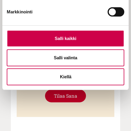
Markkinointi
KOKEILE KUUKAUSI
EUROLLA
Salli kaikki
Tutustu Sanan digitilaukseen
1 € / 1 kk. Se on helppoa ja
Salli valinta
turvallista, voit perua
tilauksen milloin hyvänsä.
Kiellä
Tilaa Sana