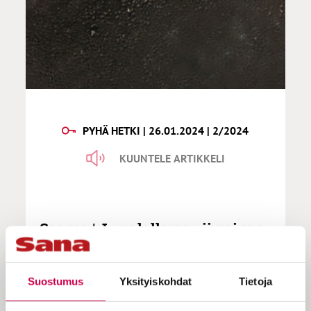
PYHÄ HETKI | 26.01.2024 | 2/2024
KUUNTELE ARTIKKELI
Saarna | Jumalalla on viimeinen
sana – ja se sana on rakkaus
Suostumus
Yksityiskohdat
Tietoja
Miten kirjoittaa ansaitsemattomasta