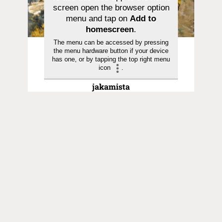
screen open the browser option
menu and tap on
Add to
homescreen
.
The menu can be accessed by pressing
Pyhä hetki | 12.07.2026
the menu hardware button if your device
has one, or by tapping the top right menu
Saarna | Jeesuksen seuraaminen on
icon
.
rakkauden vastaanottamista ja
jakamista
Toimitus
Yhteystiedot
Postiosoite