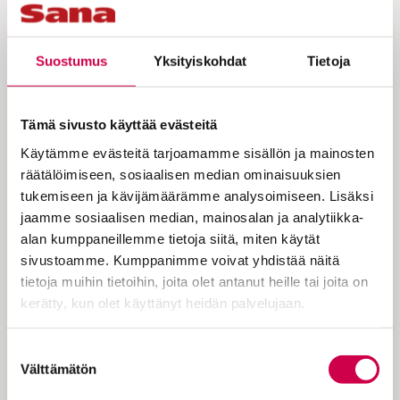
Maria Magdaleenasta on moninaisia
Suostumus
Yksityiskohdat
Tietoja
tulkintoja kristillisessä
henkilögalleriassa. Hänen taustansa
Tämä sivusto käyttää evästeitä
on herättänyt arvailuja, samoin
Käytämme evästeitä tarjoamamme sisällön ja mainosten
läheinen suhde Jeesukseen. On
räätälöimiseen, sosiaalisen median ominaisuuksien
tukemiseen ja kävijämäärämme analysoimiseen. Lisäksi
pohdittu, oliko hän Jeesuksen
jaamme sosiaalisen median, mainosalan ja analytiikka-
lempiopetuslapsi vai peräti vaimo?
alan kumppaneillemme tietoja siitä, miten käytät
sivustoamme. Kumppanimme voivat yhdistää näitä
tietoja muihin tietoihin, joita olet antanut heille tai joita on
Taiteen tekijöille Magdalan Maria on aina
kerätty, kun olet käyttänyt heidän palvelujaan.
ollut antoisa malli. Italialainen
renessanssimestari Tizian (1477–1576)
Cookiebot >
Suostumuksen
maalasi hänet katsomassa kyynelsilmin
Välttämätön
valinta
ylös taivaaseen kiharien hiusten valuessa