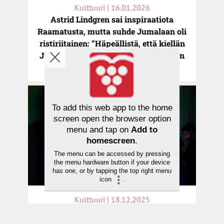
Kulttuuri | 16.01.2026
Astrid Lindgren sai inspiraatiota
Raamatusta, mutta suhde Jumalaan oli
ristiriitainen: ”Häpeällistä, että kiellän
Jumalan tällä tavoin, koska kuitenkin
kiitän häntä niin usein”
To add this web app to the home
screen open the browser option
menu and tap on
Add to
homescreen
.
The menu can be accessed by pressing
the menu hardware button if your device
has one, or by tapping the top right menu
icon
.
Kulttuuri | 18.12.2025
Teatteri | Ihmisyys pimeyden
syöverissä Kansallisteatterin