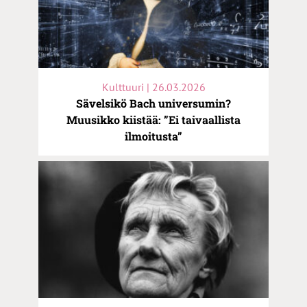
Kulttuuri | 26.03.2026
Sävelsikö Bach universumin?
Muusikko kiistää: ”Ei taivaallista
ilmoitusta”