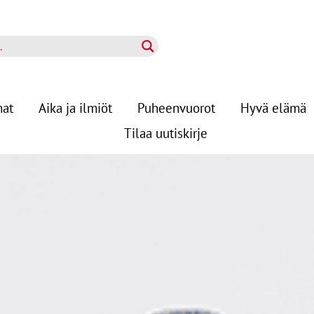
nat
Aika ja ilmiöt
Puheenvuorot
Hyvä elämä
Tilaa uutiskirje