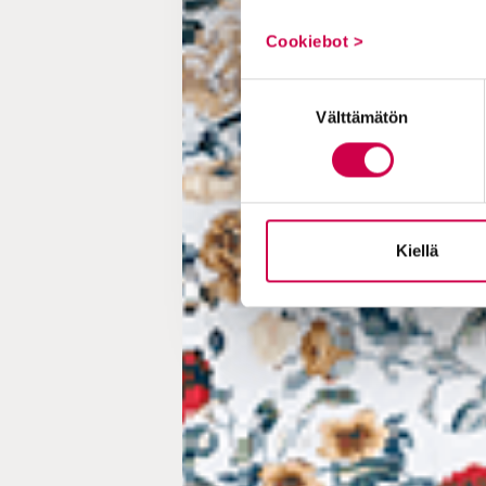
Cookiebot >
Suostumuksen
Välttämätön
valinta
Kiellä