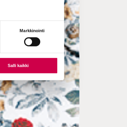
Markkinointi
Salli kaikki