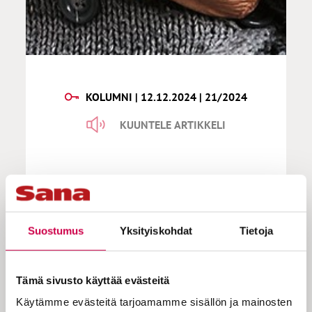
KOLUMNI | 12.12.2024 | 21/2024
KUUNTELE ARTIKKELI
Mazzarella | Miksi yhä useampi
lykkää raskauden yrittämistä,
vaikka biologinen kello tikittää?
Suostumus
Yksityiskohdat
Tietoja
Tämä sivusto käyttää evästeitä
”En todellakaan aio antaa biologisen kellon
ohjata itseäni.” Näin sanoi eräs opiskelija,
Käytämme evästeitä tarjoamamme sisällön ja mainosten