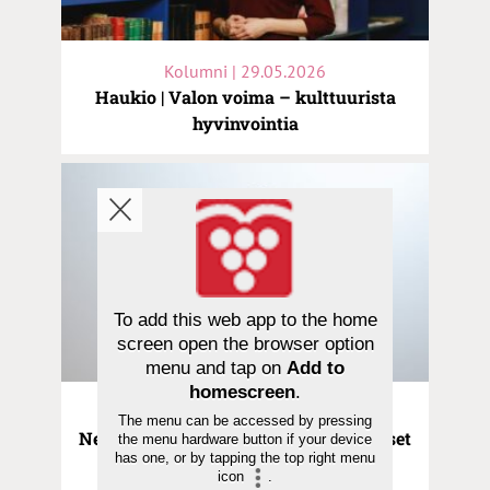
Kolumni | 29.05.2026
Haukio | Valon voima – kulttuurista
hyvinvointia
To add this web app to the home
screen open the browser option
menu and tap on
Add to
homescreen
.
Kolumni | 08.05.2026
The menu can be accessed by pressing
Neulaniemi | Onnellisen maan onnelliset
the menu hardware button if your device
has one, or by tapping the top right menu
asukkaat
icon
.