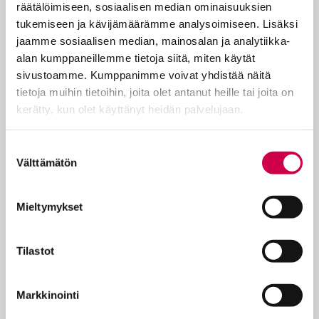
kun Hufvudstadsbladet haastatteli
räätälöimiseen, sosiaalisen median ominaisuuksien
kaupungilla nuoria professori Anna
tukemiseen ja kävijämäärämme analysoimiseen. Lisäksi
Rotkirchin raportin pohjalta.
jaamme sosiaalisen median, mainosalan ja analytiikka-
Tutkimuksessa käsiteltiin Suomen alhaista
alan kumppaneillemme tietoja siitä, miten käytät
syntyvyyttä. Vanhempana naisena
sivustoamme. Kumppanimme voivat yhdistää näitä
vastaukselle ei voi olla hymyilemättä, mutta
tietoja muihin tietoihin, joita olet antanut heille tai joita on
asia on itse asiassa hyvin…
kerätty, kun olet käyttänyt heidän palvelujaan.
Cookiebot >
Suostumuksen
Välttämätön
valinta
KOKEILE KUUKAUSI
Mieltymykset
EUROLLA
Tilastot
Tutustu Sanan digitilaukseen
1 € / 1 kk. Se on helppoa ja
Markkinointi
turvallista, voit perua