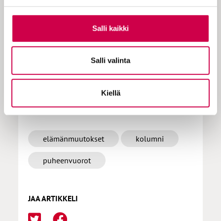
tilauksen milloin hyvänsä.
Salli kaikki
Tilaa Sana
Salli valinta
Kiellä
LISÄÄ AIHEPIIRISTÄ
elämänmuutokset
kolumni
puheenvuorot
JAA ARTIKKELI