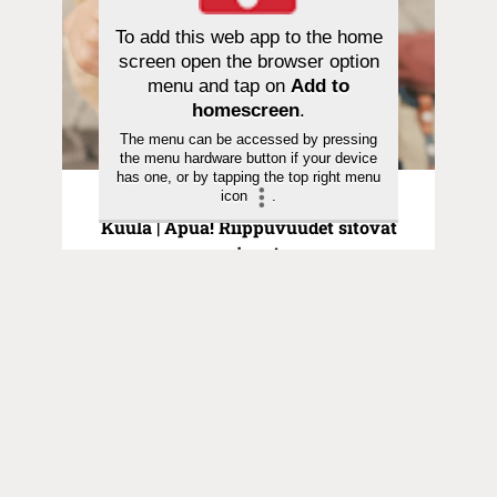
To add this web app to the home
screen open the browser option
menu and tap on
Add to
homescreen
.
The menu can be accessed by pressing
the menu hardware button if your device
has one, or by tapping the top right menu
icon
.
Aarteita Paavalin kirjeistä | 12.03.2024
Kuula | Apua! Riippuvuudet sitovat
minua!
Toimitus
Yhteystiedot