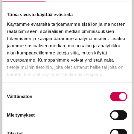
Mikä mahtaa olla Paavalin teologian
Tämä sivusto käyttää evästeitä
keskus? Mistä ydinideasta kaikki
Käytämme evästeitä tarjoamamme sisällön ja mainosten
muu seuraa? Mistä näkökulmasta
räätälöimiseen, sosiaalisen median ominaisuuksien
käsin Paavalia olisi helpointa
tukemiseen ja kävijämäärämme analysoimiseen. Lisäksi
ymmärtää?
jaamme sosiaalisen median, mainosalan ja analytiikka-
alan kumppaneillemme tietoja siitä, miten käytät
sivustoamme. Kumppanimme voivat yhdistää näitä
tietoja muihin tietoihin, joita olet antanut heille tai joita on
Esimerkiksi seuraavia on tarjottu:
kerätty, kun olet käyttänyt heidän palvelujaan.
vanhurskauttaminen, risti, Kristus-yhteys,
sovitus, pelastus, evankeliumi, Jumalan
Cookiebot >
Suostumuksen
voitto. Joku näistä on Paavalin teologian
Välttämätön
valinta
keskus, josta kaikki muu virtaa. Joidenkin
tutkijoiden mielestä tällaisen ytimen
etsiminen on turhaa. Ei Paavalilla ole
Mieltymykset
mitään kuningasideaa. Usko on monesta
palasta rakentuva…
Tilastot