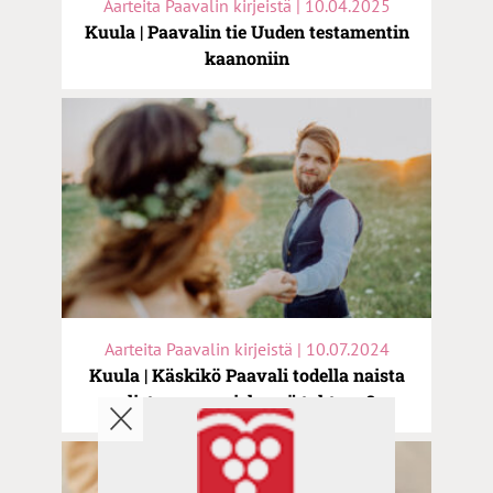
Aarteita Paavalin kirjeistä | 10.04.2025
Kuula | Paavalin tie Uuden testamentin
kaanoniin
Aarteita Paavalin kirjeistä | 10.07.2024
Kuula | Käskikö Paavali todella naista
alistumaan miehensä tahtoon?