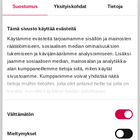
Suostumus
Yksityiskohdat
Tietoja
Paavali sanoo: ”Vaimot, suostukaa
Tämä sivusto käyttää evästeitä
miestenne tahtoon niin kuin Herran
Käytämme evästeitä tarjoamamme sisällön ja mainosten
tahtoon, sillä mies on vaimonsa pää”.
räätälöimiseen, sosiaalisen median ominaisuuksien
Ai kamala. Kannattaako apostoli
tukemiseen ja kävijämäärämme analysoimiseen. Lisäksi
jaamme sosiaalisen median, mainosalan ja analytiikka-
patriarkaalista parisuhdemallia?
alan kumppaneillemme tietoja siitä, miten käytät
sivustoamme. Kumppanimme voivat yhdistää näitä
tietoja muihin tietoihin, joita olet antanut heille tai joita on
Nykylukijan olisi syytä pahastua, jos tämä
kerätty, kun olet käyttänyt heidän palvelujaan.
olisi kaikki mitä Paavali sanoo
parisuhteesta. Mutta katsotaanpa
Cookiebot >
Suostumuksen
kontekstia tarkemmin. Juuri ennen
Välttämätön
valinta
alistumiskehotusta apostoli oli neuvonut
näin: ”Alistukaa toistenne tahtoon”. Siis
molempien, miehen ja vaimon, kuuluu olla
Mieltymykset
herkkä toisen tarpeille ja tahdolle.