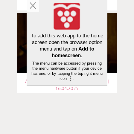
merkitystä
To add this web app to the home
screen open the browser option
menu and tap on
Add to
homescreen
.
The menu can be accessed by pressing
the menu hardware button if your device
has one, or by tapping the top right menu
icon
.
Aarteita Paavalin kirjeistä, Sana avautuu |
16.04.2025
Kuula | Päivittäinen raamatunluku on
lopun aikojen keksintö