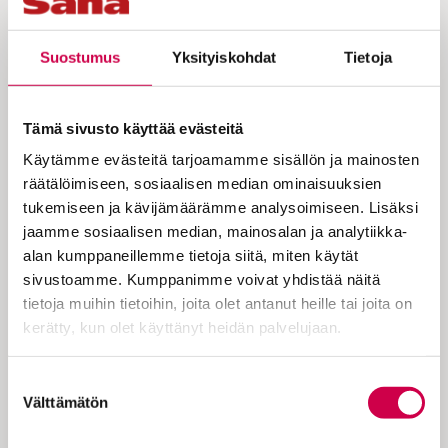
Suostumus
Yksityiskohdat
Tietoja
Tapio Koivukari valmistui teologiksi
vuonna 1987, mutta papiksi hänet
Tämä sivusto käyttää evästeitä
vihittiin vuonna 2023, 63-vuotiaana.
Käytämme evästeitä tarjoamamme sisällön ja mainosten
Siinä välissä hän kirjoitti tusinan
räätälöimiseen, sosiaalisen median ominaisuuksien
romaaneja, pokkasi niistä palkintoja
tukemiseen ja kävijämäärämme analysoimiseen. Lisäksi
ja suomensi kolmisenkymmentä
jaamme sosiaalisen median, mainosalan ja analytiikka-
alan kumppaneillemme tietoja siitä, miten käytät
kirjaa. Elämänsä hän sai raiteilleen
sivustoamme. Kumppanimme voivat yhdistää näitä
Islannissa.
tietoja muihin tietoihin, joita olet antanut heille tai joita on
kerätty, kun olet käyttänyt heidän palvelujaan.
Nyt tuore pappi, 65-vuotias Tapio Koivukari,
Cookiebot >
Suostumuksen
työskentelee kotikaupungissaan, Rauman
Välttämätön
valinta
seurakunnassa. Työkalusuunnittelijan
poika sai jo varhain isältään neuvon, ettei