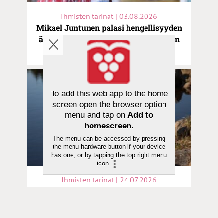
Ihmisten tarinat | 03.08.2026
Mikael Juntunen palasi hengellisyyden
äärelle veljen kuoleman jälkeen: ”Olen
helluntaikörtti”
To add this web app to the home
screen open the browser option
menu and tap on
Add to
homescreen
.
The menu can be accessed by pressing
the menu hardware button if your device
has one, or by tapping the top right menu
icon
.
Ihmisten tarinat | 24.07.2026
Mikael, 32, rakensi spiritismilaudan ja
etsi rauhaa uushenkisyydestä –
”Jeesus puuttui peliin”