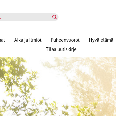
nat
Aika ja ilmiöt
Puheenvuorot
Hyvä elämä
Tilaa uutiskirje