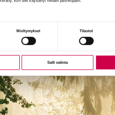
n kerätty, kun olet käyttänyt heidän palvelujaan.
Mieltymykset
Tilastot
Salli valinta