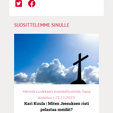
SUOSITTELEMME SINULLE
Helmiä Luukkaan evankeliumista, Sana
avautuu | 21.11.2023
Kari Kuula | Miten Jeesuksen risti
pelastaa meidät?