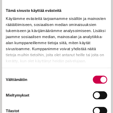
Usko Jumalaan on vaikea laji. Vielä
vaikeampaa on saada kiinni
Tämä sivusto käyttää evästeitä
Jeesuksesta.
Käytämme evästeitä tarjoamamme sisällön ja mainosten
räätälöimiseen, sosiaalisen median ominaisuuksien
tukemiseen ja kävijämäärämme analysoimiseen. Lisäksi
Mietin uskoa Jumalaan, mutta järki
jaamme sosiaalisen median, mainosalan ja analytiikka-
vastustaa. Uskovat tuntuvat hölmöiltä ja
alan kumppaneillemme tietoja siitä, miten käytät
ahdasmielisiltä. Hengellisistä asioista
sivustoamme. Kumppanimme voivat yhdistää näitä
puhutaan niin monenlaista. Miten oikein
tietoja muihin tietoihin, joita olet antanut heille tai joita on
löytäisin selvyyttä niihin? Nämä
kerätty, kun olet käyttänyt heidän palvelujaan.
kysymykset mielessään Luukas kirjoitti
Jeesus-kirjansa viimeistä lukua. Hän oli
Cookiebot >
Suostumuksen
edellä esitellyt lukijalleen Jeesuksen teot,
Välttämätön
valinta
opetukset, kuoleman, ylösnousemuksen ja…
Mieltymykset
Tilastot