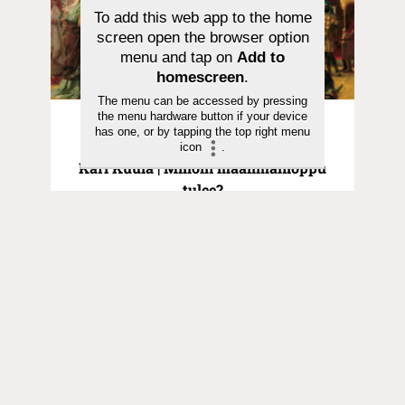
To add this web app to the home
screen open the browser option
menu and tap on
Add to
homescreen
.
The menu can be accessed by pressing
the menu hardware button if your device
Helmiä Luukkaan evankeliumista |
has one, or by tapping the top right menu
01.11.2023
icon
.
Kari Kuula | Milloin maailmanloppu
tulee?
Toimitus
Yhteystiedot