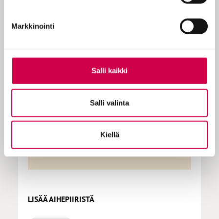
KOKEILE KUUKAUSI
EUROLLA
Markkinointi
Tutustu Sanan digitilaukseen
1 € / 1 kk. Se on helppoa ja
Salli kaikki
turvallista, voit perua
tilauksen milloin hyvänsä.
Salli valinta
Tilaa Sana
Kiellä
LISÄÄ AIHEPIIRISTÄ