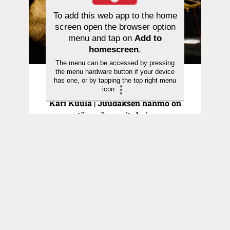
To add this web app to the home
screen open the browser option
menu and tap on
Add to
homescreen
.
The menu can be accessed by pressing
the menu hardware button if your device
Helmiä Luukkaan evankeliumista |
has one, or by tapping the top right menu
icon
.
13.11.2023
Kari Kuula | Juudaksen hahmo on
täynnä arvoituksia
Toimitus
Yhteystiedot