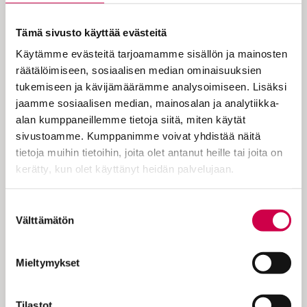
Kukaan ei ole kristitty yksin. Opimme
Tämä sivusto käyttää evästeitä
edellisten sukupolvien löydöistä.
Käytämme evästeitä tarjoamamme sisällön ja mainosten
Uskon ketju yltää apostoleihin
räätälöimiseen, sosiaalisen median ominaisuuksien
saakka.
tukemiseen ja kävijämäärämme analysoimiseen. Lisäksi
jaamme sosiaalisen median, mainosalan ja analytiikka-
alan kumppaneillemme tietoja siitä, miten käytät
sivustoamme. Kumppanimme voivat yhdistää näitä
Maailma loppuu kohta, ajattelivat
tietoja muihin tietoihin, joita olet antanut heille tai joita on
ensimmäisen sukupolven kristityt. Niinpä
kerätty, kun olet käyttänyt heidän palvelujaan.
moni teologinen kysymys voitiin jättää
avoimeksi. Ne kun ratkeavat joka
Cookiebot >
tapauksessa pian. Mutta Jeesuksen paluu
Suostumuksen
viipyi. Aluksi sitä ihmeteltiin. Sitten se
Välttämätön
valinta
tajuttiin armon merkiksi. Jumala kutsuu
esiin seurakunnan, uuden Jumalan
Mieltymykset
kansan. Sen…
Tilastot