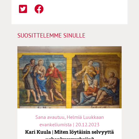
SUOSITTELEMME SINULLE
Sana avautuu, Helmiä Luukkaan
evankeliumista | 20.12.2023
Kari Kuula | Miten löytäisin selvyyttä