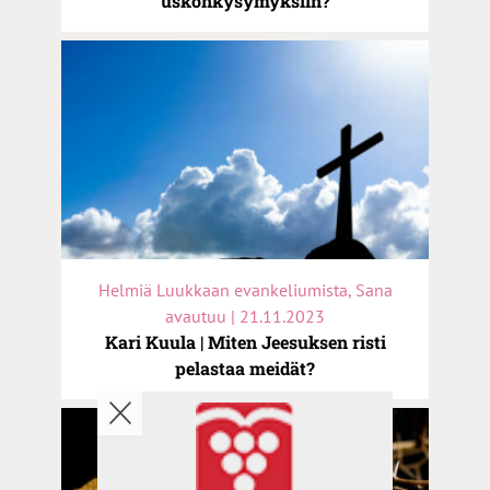
uskonkysymyksiin?
Helmiä Luukkaan evankeliumista, Sana
avautuu | 21.11.2023
Kari Kuula | Miten Jeesuksen risti
pelastaa meidät?